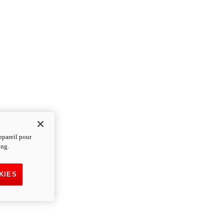
ppareil pour
ing.
KIES