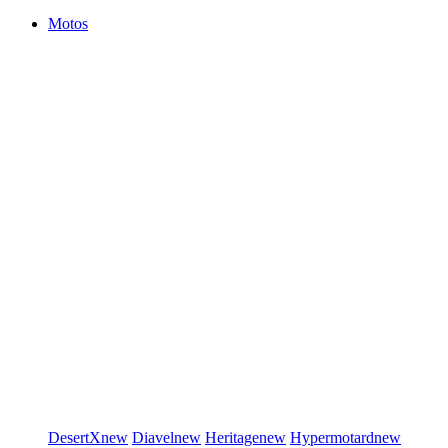
Motos
DesertX
new
Diavel
new
Heritage
new
Hypermotard
new