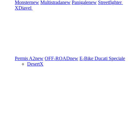
Monster
new
Multistrada
new
Panigale
new
Streetfighter
XDiavel
Permis A2
new
OFF-ROAD
new
E-Bike
Ducati Speciale
DesertX