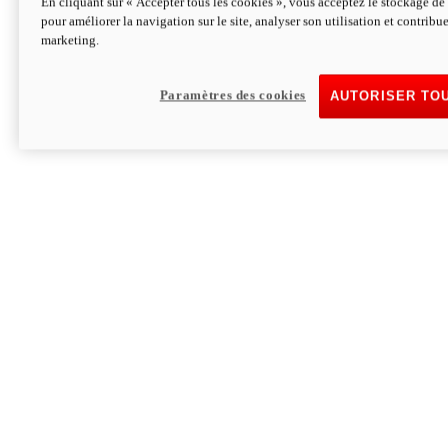
En cliquant sur « Accepter tous les cookies », vous acceptez le stockage de 
pour améliorer la navigation sur le site, analyser son utilisation et contribue
Hypermotard V2 SP 100
marketing.
120,4cv
Puissance
94 Nm
Couple
177 kg
Poids sans carburant
Paramètres des cookies
AUTORISER TO
Découvrez-le
Monster