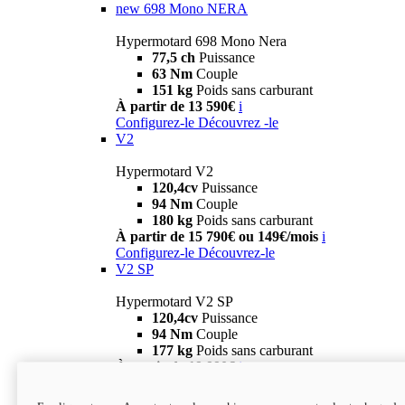
new
698 Mono NERA
Hypermotard 698 Mono Nera
77,5 ch
Puissance
63 Nm
Couple
151 kg
Poids sans carburant
À partir de 13 590€
i
Configurez-le
Découvrez -le
V2
Hypermotard V2
120,4cv
Puissance
94 Nm
Couple
180 kg
Poids sans carburant
À partir de 15 790€ ou 149€/mois
i
Configurez-le
Découvrez-le
V2 SP
Hypermotard V2 SP
120,4cv
Puissance
94 Nm
Couple
177 kg
Poids sans carburant
À partir de 19 990€
i
Configurez-le
Découvrez-le
new
V2 SP 100