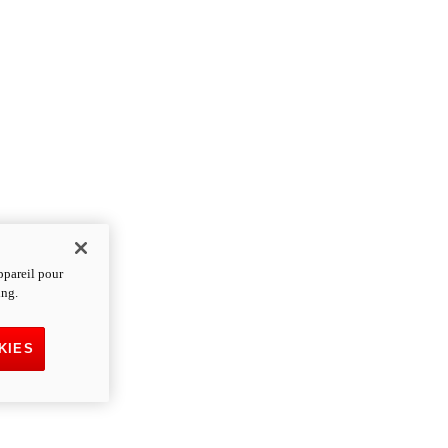
ppareil pour
ing.
KIES