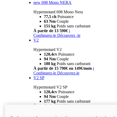
new
698 Mono NERA
Hypermotard 698 Mono Nera
77,5 ch
Puissance
63 Nm
Couple
151 kg
Poids sans carburant
À partir de 13 590€
i
Configurez-le
Découvrez -le
V2
Hypermotard V2
120,4cv
Puissance
94 Nm
Couple
180 kg
Poids sans carburant
À partir de 15 790€ ou 149€/mois
i
Configurez-le
Découvrez-le
V2 SP
Hypermotard V2 SP
120,4cv
Puissance
94 Nm
Couple
177 kg
Poids sans carburant
À partir de 19 990€
i
Configurez-le
Découvrez-le
new
V2 SP 100