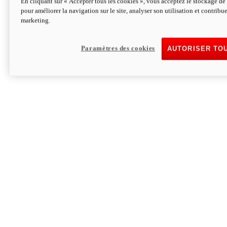
En cliquant sur « Accepter tous les cookies », vous acceptez le stockage de 
pour améliorer la navigation sur le site, analyser son utilisation et contribue
Hypermotard V2 SP 100
marketing.
120,4cv
Puissance
94 Nm
Couple
177 kg
Poids sans carburant
Paramètres des cookies
AUTORISER TO
Découvrez-le
Monster