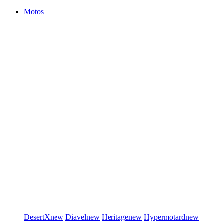
Motos
DesertX
new
Diavel
new
Heritage
new
Hypermotard
new