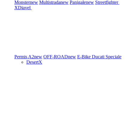
Monster
new
Multistrada
new
Panigale
new
Streetfighter
XDiavel
Permis A2
new
OFF-ROAD
new
E-Bike
Ducati Speciale
DesertX