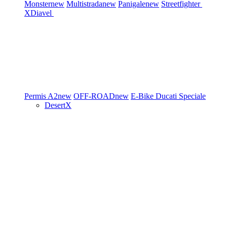
Monster
new
Multistrada
new
Panigale
new
Streetfighter
XDiavel
Permis A2
new
OFF-ROAD
new
E-Bike
Ducati Speciale
DesertX