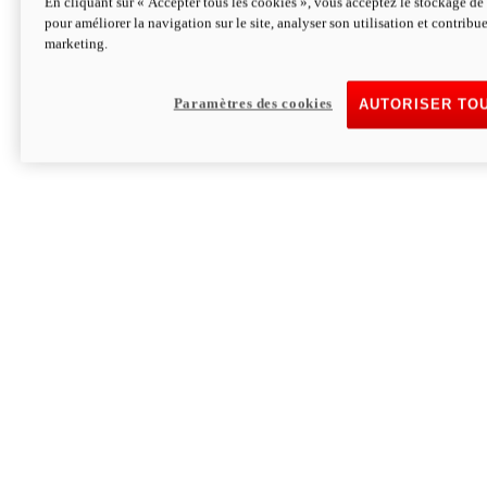
En cliquant sur « Accepter tous les cookies », vous acceptez le stockage de 
pour améliorer la navigation sur le site, analyser son utilisation et contribue
Hypermotard V2 SP 100
marketing.
120,4cv
Puissance
94 Nm
Couple
177 kg
Poids sans carburant
Paramètres des cookies
AUTORISER TO
Découvrez-le
Monster