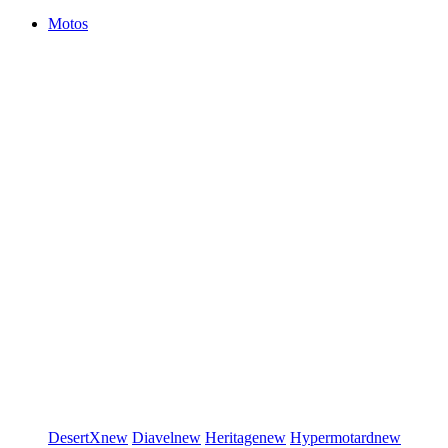
Motos
DesertX
new
Diavel
new
Heritage
new
Hypermotard
new