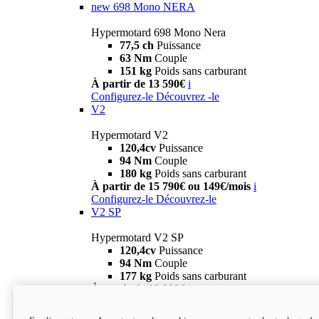
new
698 Mono NERA
Hypermotard 698 Mono Nera
77,5 ch
Puissance
63 Nm
Couple
151 kg
Poids sans carburant
À partir de 13 590€
i
Configurez-le
Découvrez -le
V2
Hypermotard V2
120,4cv
Puissance
94 Nm
Couple
180 kg
Poids sans carburant
À partir de 15 790€ ou 149€/mois
i
Configurez-le
Découvrez-le
V2 SP
Hypermotard V2 SP
120,4cv
Puissance
94 Nm
Couple
177 kg
Poids sans carburant
À partir de 19 990€
i
Configurez-le
Découvrez-le
new
V2 SP 100