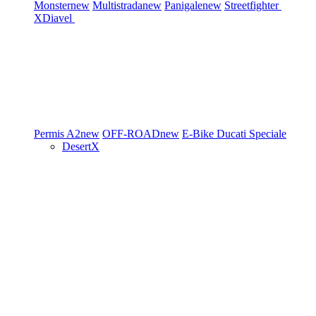
Monster
new
Multistrada
new
Panigale
new
Streetfighter
XDiavel
Permis A2
new
OFF-ROAD
new
E-Bike
Ducati Speciale
DesertX