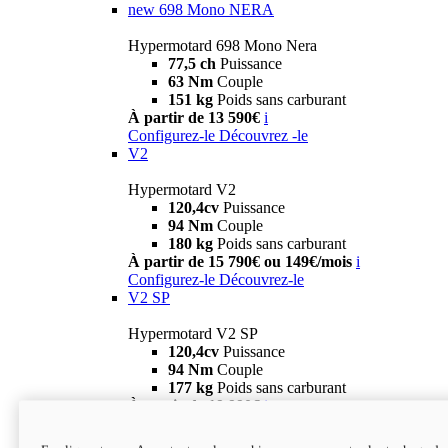
new
698 Mono NERA
Hypermotard 698 Mono Nera
77,5 ch
Puissance
63 Nm
Couple
151 kg
Poids sans carburant
À partir de 13 590€
i
Configurez-le
Découvrez -le
V2
Hypermotard V2
120,4cv
Puissance
94 Nm
Couple
180 kg
Poids sans carburant
À partir de 15 790€ ou 149€/mois
i
Configurez-le
Découvrez-le
V2 SP
Hypermotard V2 SP
120,4cv
Puissance
94 Nm
Couple
177 kg
Poids sans carburant
À partir de 19 990€
i
Configurez-le
Découvrez-le
new
V2 SP 100