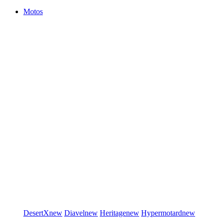
Motos
DesertX
new
Diavel
new
Heritage
new
Hypermotard
new