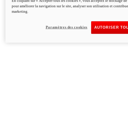
En cliquant sur « Accepter tous les cookies », vous acceptez le stockage de 
pour améliorer la navigation sur le site, analyser son utilisation et contribue
Hypermotard V2 SP 100
marketing.
120,4cv
Puissance
94 Nm
Couple
177 kg
Poids sans carburant
Paramètres des cookies
AUTORISER TO
Découvrez-le
Monster