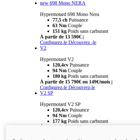
new
698 Mono NERA
Hypermotard 698 Mono Nera
77,5 ch
Puissance
63 Nm
Couple
151 kg
Poids sans carburant
À partir de 13 590€
i
Configurez-le
Découvrez -le
V2
Hypermotard V2
120,4cv
Puissance
94 Nm
Couple
180 kg
Poids sans carburant
À partir de 15 790€ ou 149€/mois
i
Configurez-le
Découvrez-le
V2 SP
Hypermotard V2 SP
120,4cv
Puissance
94 Nm
Couple
177 kg
Poids sans carburant
À partir de 19 990€
i
Configurez-le
Découvrez-le
new
V2 SP 100