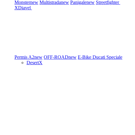
Monster
new
Multistrada
new
Panigale
new
Streetfighter
XDiavel
Permis A2
new
OFF-ROAD
new
E-Bike
Ducati Speciale
DesertX