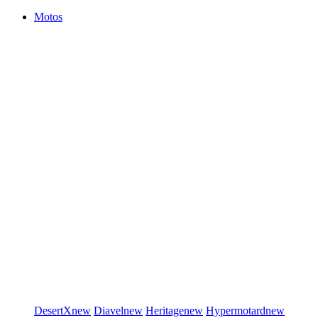
Motos
DesertX
new
Diavel
new
Heritage
new
Hypermotard
new