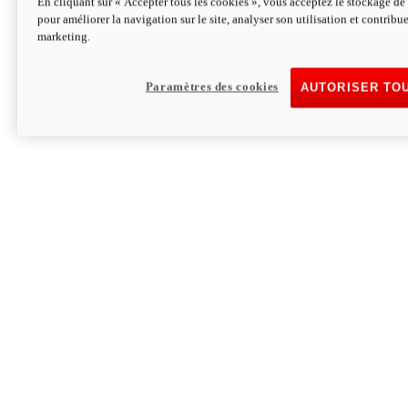
En cliquant sur « Accepter tous les cookies », vous acceptez le stockage de 
pour améliorer la navigation sur le site, analyser son utilisation et contribue
Hypermotard V2 SP 100
marketing.
120,4cv
Puissance
94 Nm
Couple
177 kg
Poids sans carburant
Paramètres des cookies
AUTORISER TO
Découvrez-le
Monster