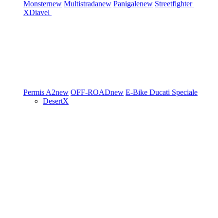
Monster
new
Multistrada
new
Panigale
new
Streetfighter
XDiavel
Permis A2
new
OFF-ROAD
new
E-Bike
Ducati Speciale
DesertX