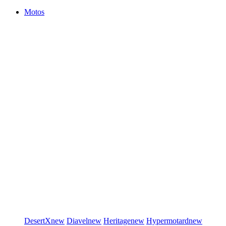
Motos
DesertX
new
Diavel
new
Heritage
new
Hypermotard
new