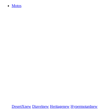
Motos
DesertX
new
Diavel
new
Heritage
new
Hypermotard
new