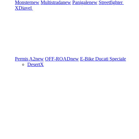
Monster
new
Multistrada
new
Panigale
new
Streetfighter
XDiavel
Permis A2
new
OFF-ROAD
new
E-Bike
Ducati Speciale
DesertX