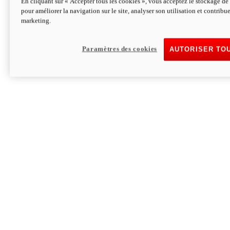
En cliquant sur « Accepter tous les cookies », vous acceptez le stockage de 
pour améliorer la navigation sur le site, analyser son utilisation et contribue
Hypermotard V2 SP 100
marketing.
120,4 ch
Puissance
94 Nm
Couple
177 kg
Poids sans carburant
Paramètres des cookies
AUTORISER TO
Découvrez-le
Monster