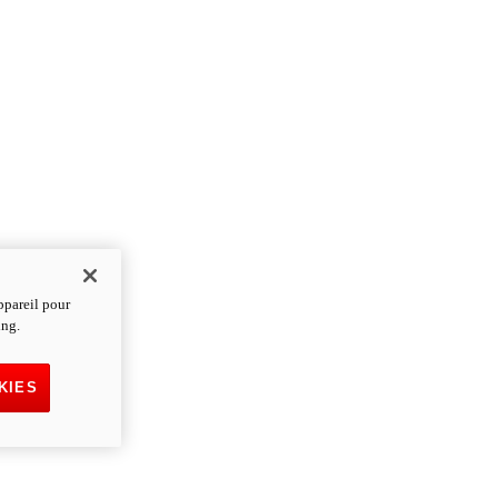
ppareil pour
ing.
KIES