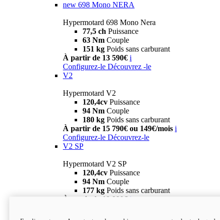
new
698 Mono NERA
Hypermotard 698 Mono Nera
77,5 ch
Puissance
63 Nm
Couple
151 kg
Poids sans carburant
À partir de 13 590€
i
Configurez-le
Découvrez -le
V2
Hypermotard V2
120,4cv
Puissance
94 Nm
Couple
180 kg
Poids sans carburant
À partir de 15 790€ ou 149€/mois
i
Configurez-le
Découvrez-le
V2 SP
Hypermotard V2 SP
120,4cv
Puissance
94 Nm
Couple
177 kg
Poids sans carburant
À partir de 19 990€
i
Configurez-le
Découvrez-le
new
V2 SP 100