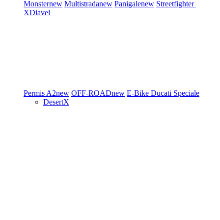
Monster
new
Multistrada
new
Panigale
new
Streetfighter
XDiavel
Permis A2
new
OFF-ROAD
new
E-Bike
Ducati Speciale
DesertX