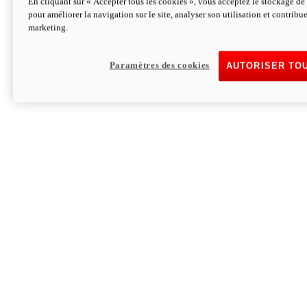
En cliquant sur « Accepter tous les cookies », vous acceptez le stockage de 
pour améliorer la navigation sur le site, analyser son utilisation et contribue
Hypermotard V2 SP 100
marketing.
120,4cv
Puissance
94 Nm
Couple
177 kg
Poids sans carburant
Paramètres des cookies
AUTORISER TO
Découvrez-le
Monster