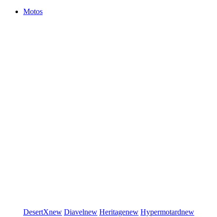
Motos
DesertX
new
Diavel
new
Heritage
new
Hypermotard
new