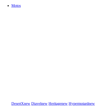
Motos
DesertX
new
Diavel
new
Heritage
new
Hypermotard
new