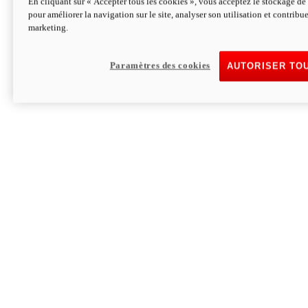
En cliquant sur « Accepter tous les cookies », vous acceptez le stockage de 
pour améliorer la navigation sur le site, analyser son utilisation et contribue
Hypermotard V2 SP 100
marketing.
120,4 ch
Puissance
94 Nm
Couple
177 kg
Poids sans carburant
Paramètres des cookies
AUTORISER TO
Découvrez-le
Monster