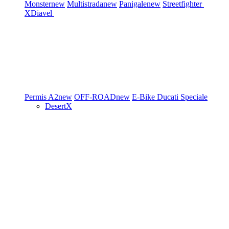
Monster
new
Multistrada
new
Panigale
new
Streetfighter
XDiavel
Permis A2
new
OFF-ROAD
new
E-Bike
Ducati Speciale
DesertX