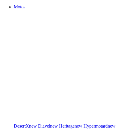
Motos
DesertX
new
Diavel
new
Heritage
new
Hypermotard
new