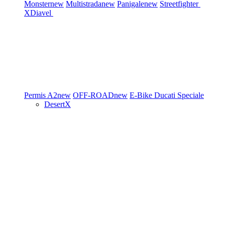
Monster
new
Multistrada
new
Panigale
new
Streetfighter
XDiavel
Permis A2
new
OFF-ROAD
new
E-Bike
Ducati Speciale
DesertX