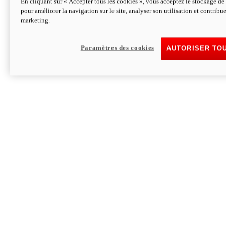
En cliquant sur « Accepter tous les cookies », vous acceptez le stockage de 
pour améliorer la navigation sur le site, analyser son utilisation et contribue
Hypermotard V2 SP 100
marketing.
120,4 ch
Puissance
94 Nm
Couple
177 kg
Poids sans carburant
Paramètres des cookies
AUTORISER TO
Découvrez-le
Monster