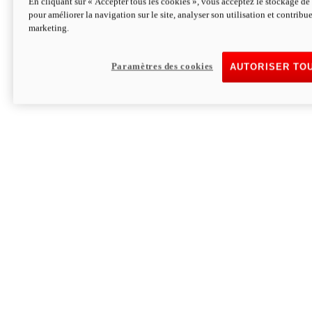
En cliquant sur « Accepter tous les cookies », vous acceptez le stockage de 
pour améliorer la navigation sur le site, analyser son utilisation et contribue
Hypermotard V2 SP 100
marketing.
120,4cv
Puissance
94 Nm
Couple
177 kg
Poids sans carburant
Paramètres des cookies
AUTORISER TO
Découvrez-le
Monster