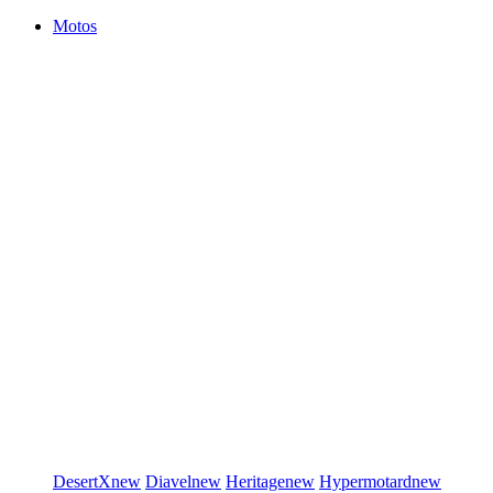
Motos
DesertX
new
Diavel
new
Heritage
new
Hypermotard
new