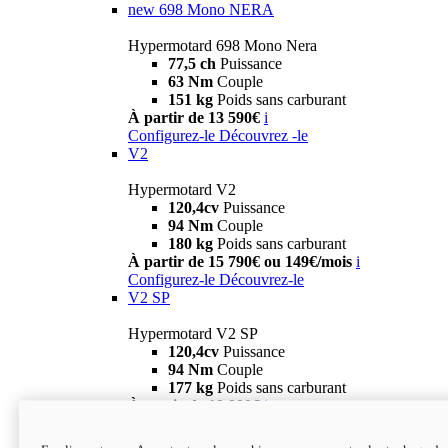
new
698 Mono NERA
Hypermotard 698 Mono Nera
77,5 ch
Puissance
63 Nm
Couple
151 kg
Poids sans carburant
À partir de 13 590€
i
Configurez-le
Découvrez -le
V2
Hypermotard V2
120,4cv
Puissance
94 Nm
Couple
180 kg
Poids sans carburant
À partir de 15 790€ ou 149€/mois
i
Configurez-le
Découvrez-le
V2 SP
Hypermotard V2 SP
120,4cv
Puissance
94 Nm
Couple
177 kg
Poids sans carburant
À partir de 19 990€
i
Configurez-le
Découvrez-le
new
V2 SP 100