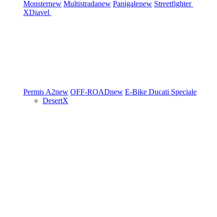
Monster
new
Multistrada
new
Panigale
new
Streetfighter
XDiavel
Permis A2
new
OFF-ROAD
new
E-Bike
Ducati Speciale
DesertX