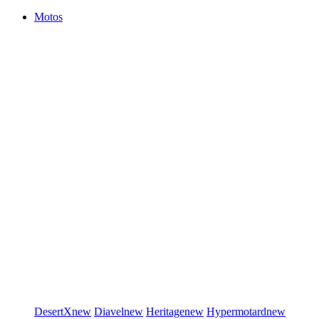
Motos
DesertX
new
Diavel
new
Heritage
new
Hypermotard
new