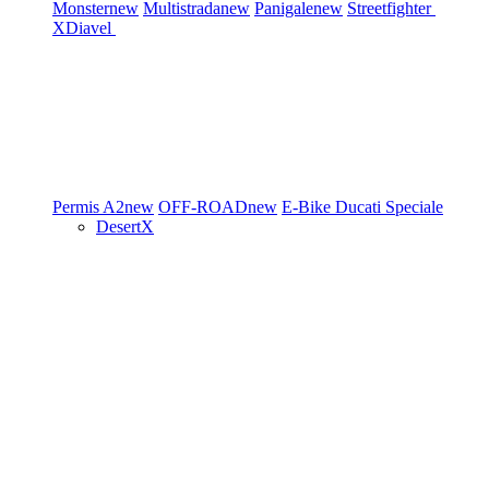
Monster
new
Multistrada
new
Panigale
new
Streetfighter
XDiavel
Permis A2
new
OFF-ROAD
new
E-Bike
Ducati Speciale
DesertX