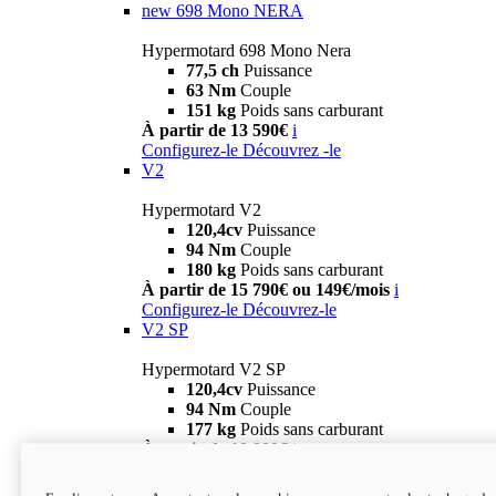
new
698 Mono NERA
Hypermotard 698 Mono Nera
77,5 ch
Puissance
63 Nm
Couple
151 kg
Poids sans carburant
À partir de 13 590€
i
Configurez-le
Découvrez -le
V2
Hypermotard V2
120,4cv
Puissance
94 Nm
Couple
180 kg
Poids sans carburant
À partir de 15 790€ ou 149€/mois
i
Configurez-le
Découvrez-le
V2 SP
Hypermotard V2 SP
120,4cv
Puissance
94 Nm
Couple
177 kg
Poids sans carburant
À partir de 19 990€
i
Configurez-le
Découvrez-le
new
V2 SP 100