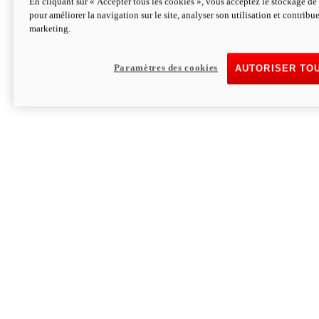
En cliquant sur « Accepter tous les cookies », vous acceptez le stockage de 
pour améliorer la navigation sur le site, analyser son utilisation et contribue
Hypermotard V2 SP 100
marketing.
120,4cv
Puissance
94 Nm
Couple
177 kg
Poids sans carburant
Paramètres des cookies
AUTORISER TO
Découvrez-le
Monster