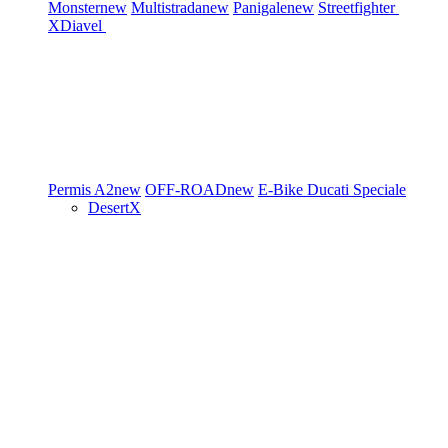
Monster
new
Multistrada
new
Panigale
new
Streetfighter
XDiavel
Permis A2
new
OFF-ROAD
new
E-Bike
Ducati Speciale
DesertX