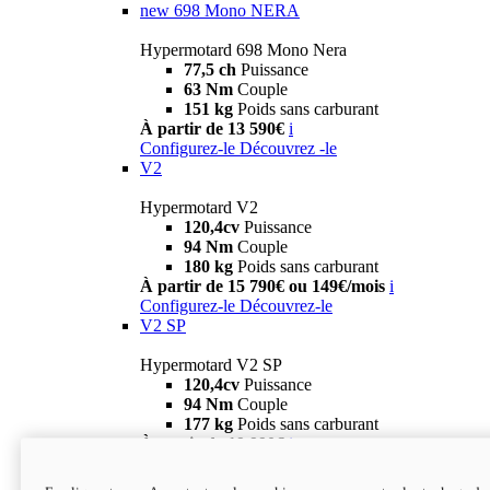
new
698 Mono NERA
Hypermotard 698 Mono Nera
77,5 ch
Puissance
63 Nm
Couple
151 kg
Poids sans carburant
À partir de 13 590€
i
Configurez-le
Découvrez -le
V2
Hypermotard V2
120,4cv
Puissance
94 Nm
Couple
180 kg
Poids sans carburant
À partir de 15 790€ ou 149€/mois
i
Configurez-le
Découvrez-le
V2 SP
Hypermotard V2 SP
120,4cv
Puissance
94 Nm
Couple
177 kg
Poids sans carburant
À partir de 19 990€
i
Configurez-le
Découvrez-le
new
V2 SP 100