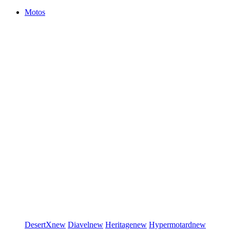
Motos
DesertX
new
Diavel
new
Heritage
new
Hypermotard
new