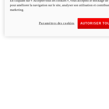
En cliquant sur « Accepter tous les cookies », vous acceptez le stockage de 
pour améliorer la navigation sur le site, analyser son utilisation et contribue
Hypermotard V2 SP 100
marketing.
120,4cv
Puissance
94 Nm
Couple
177 kg
Poids sans carburant
Paramètres des cookies
AUTORISER TO
Découvrez-le
Monster