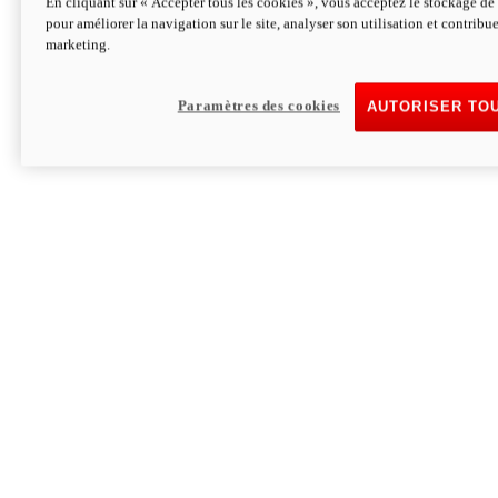
En cliquant sur « Accepter tous les cookies », vous acceptez le stockage de 
pour améliorer la navigation sur le site, analyser son utilisation et contribue
Hypermotard V2 SP 100
marketing.
120,4 ch
Puissance
94 Nm
Couple
177 kg
Poids sans carburant
Paramètres des cookies
AUTORISER TO
Découvrez-le
Monster