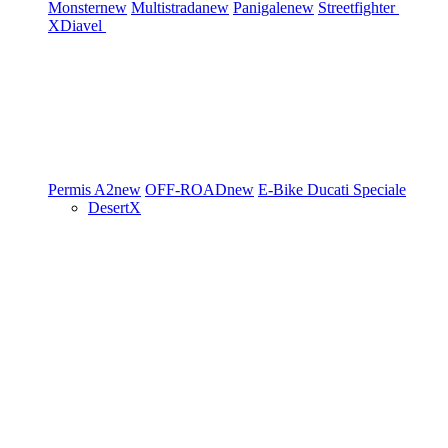
Monster
new
Multistrada
new
Panigale
new
Streetfighter
XDiavel
Permis A2
new
OFF-ROAD
new
E-Bike
Ducati Speciale
DesertX