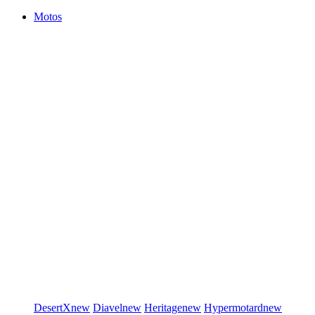
Motos
DesertX
new
Diavel
new
Heritage
new
Hypermotard
new