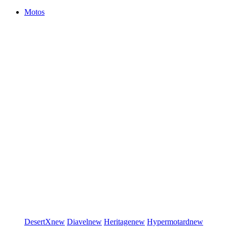
Motos
DesertX
new
Diavel
new
Heritage
new
Hypermotard
new