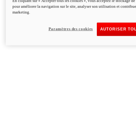
En cliquant sur « Accepter tous les cookies », vous acceptez le stockage de 
pour améliorer la navigation sur le site, analyser son utilisation et contribue
Hypermotard V2 SP 100
marketing.
120,4 ch
Puissance
94 Nm
Couple
177 kg
Poids sans carburant
Paramètres des cookies
AUTORISER TO
Découvrez-le
Monster