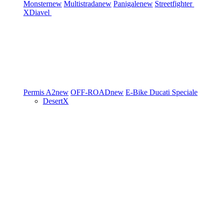
Monster
new
Multistrada
new
Panigale
new
Streetfighter
XDiavel
Permis A2
new
OFF-ROAD
new
E-Bike
Ducati Speciale
DesertX