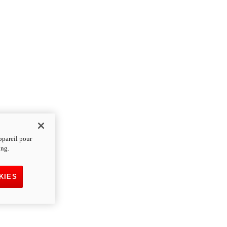
ppareil pour
ing.
KIES