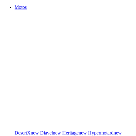
Motos
DesertX
new
Diavel
new
Heritage
new
Hypermotard
new