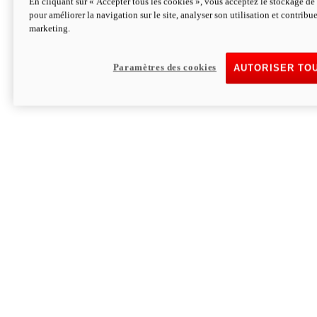
En cliquant sur « Accepter tous les cookies », vous acceptez le stockage de 
pour améliorer la navigation sur le site, analyser son utilisation et contribue
Hypermotard V2 SP 100
marketing.
120,4 ch
Puissance
94 Nm
Couple
177 kg
Poids sans carburant
Paramètres des cookies
AUTORISER TO
Découvrez-le
Monster