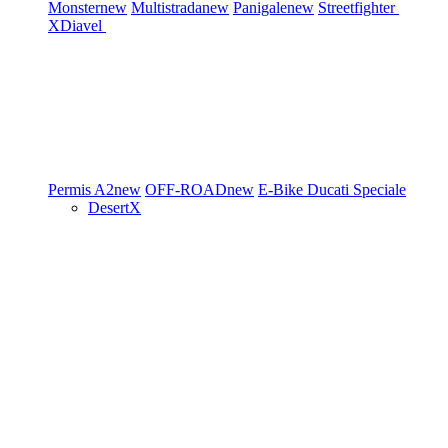
Monster
new
Multistrada
new
Panigale
new
Streetfighter
XDiavel
Permis A2
new
OFF-ROAD
new
E-Bike
Ducati Speciale
DesertX