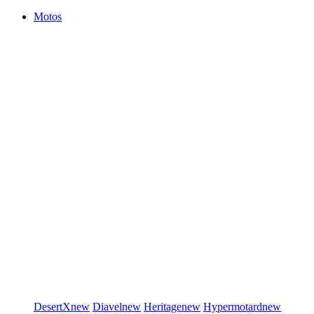
Motos
DesertX
new
Diavel
new
Heritage
new
Hypermotard
new