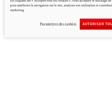
En cliquant sur « Accepter tous les cookies », vous acceptez le stockage de 
pour améliorer la navigation sur le site, analyser son utilisation et contribue
Hypermotard V2 SP 100
marketing.
120,4cv
Puissance
94 Nm
Couple
177 kg
Poids sans carburant
Paramètres des cookies
AUTORISER TO
Découvrez-le
Monster