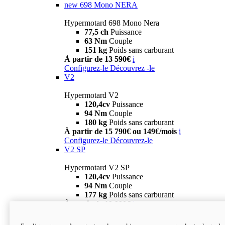
new
698 Mono NERA
Hypermotard 698 Mono Nera
77,5 ch
Puissance
63 Nm
Couple
151 kg
Poids sans carburant
À partir de 13 590€
i
Configurez-le
Découvrez -le
V2
Hypermotard V2
120,4cv
Puissance
94 Nm
Couple
180 kg
Poids sans carburant
À partir de 15 790€ ou 149€/mois
i
Configurez-le
Découvrez-le
V2 SP
Hypermotard V2 SP
120,4cv
Puissance
94 Nm
Couple
177 kg
Poids sans carburant
À partir de 19 990€
i
Configurez-le
Découvrez-le
new
V2 SP 100