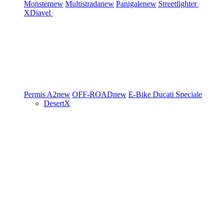
Monster
new
Multistrada
new
Panigale
new
Streetfighter
XDiavel
Permis A2
new
OFF-ROAD
new
E-Bike
Ducati Speciale
DesertX