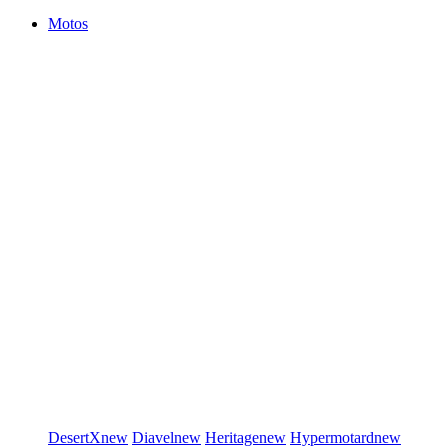
Motos
DesertX
new
Diavel
new
Heritage
new
Hypermotard
new