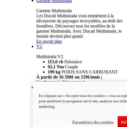
Gamme Multistrada
Gamme Multistrada
Les Ducati Multistrada vous emmènent à la
découverte de paysages incroyables, au-delà des
frontières. Découvrez tous les modèles de la
gamme Multistrada. Avec Ducati Multistrada, le
monde devient plus grand.
En savoir plus
V2
Multistrada V2
115,6 ch
Puissance
92,1 Nm
Couple
199 kg
POIDS SANS CARBURANT
À partir de 16 590€ ou 159€/mois
i
Configurez-la
Découvrez-la
V2 S
En cliquant sur « Accepter tous les cookies », vous accept
Multistrada V2 S
pour améliorer la navigation sur le site, analyser son utili
115,6 ch
PUISSANCE
marketing.
92,1 Nm
COUPLE
202 kg
POIDS SANS CARBURANT
À partir de 19 290€ ou 199€/mois
i
Paramètres des cookies
AU
Configurez-la
Découvrez-la