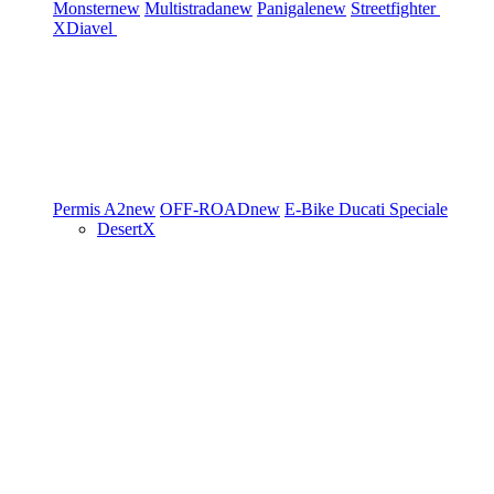
Monster
new
Multistrada
new
Panigale
new
Streetfighter
XDiavel
Permis A2
new
OFF-ROAD
new
E-Bike
Ducati Speciale
DesertX