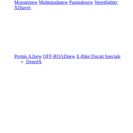
Monster
new
Multistrada
new
Panigale
new
Streetfighter
XDiavel
Permis A2
new
OFF-ROAD
new
E-Bike
Ducati Speciale
DesertX