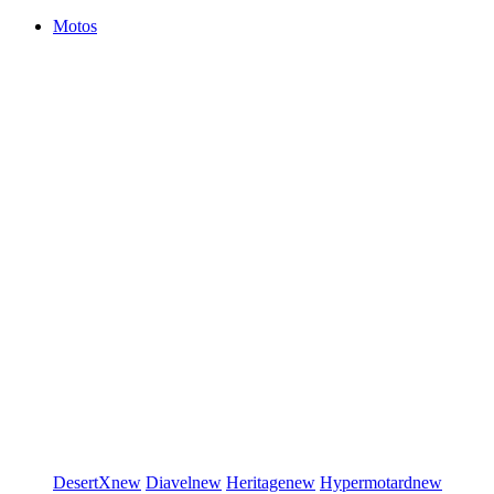
Motos
DesertX
new
Diavel
new
Heritage
new
Hypermotard
new