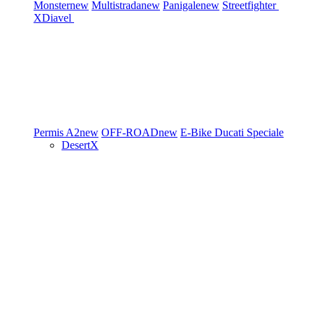
Monster
new
Multistrada
new
Panigale
new
Streetfighter
XDiavel
Permis A2
new
OFF-ROAD
new
E-Bike
Ducati Speciale
DesertX