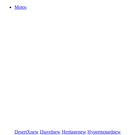
Motos
DesertX
new
Diavel
new
Heritage
new
Hypermotard
new