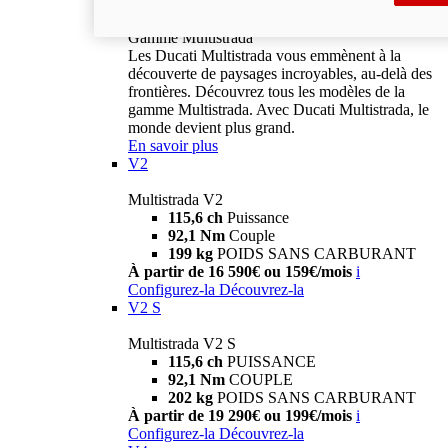
Gamme Multistrada
Gamme Multistrada
Les Ducati Multistrada vous emmènent à la
découverte de paysages incroyables, au-delà des
frontières. Découvrez tous les modèles de la
gamme Multistrada. Avec Ducati Multistrada, le
monde devient plus grand.
En savoir plus
V2
Multistrada V2
115,6 ch
Puissance
92,1 Nm
Couple
199 kg
POIDS SANS CARBURANT
À partir de 16 590€ ou 159€/mois
i
Configurez-la
Découvrez-la
V2 S
Multistrada V2 S
115,6 ch
PUISSANCE
92,1 Nm
COUPLE
202 kg
POIDS SANS CARBURANT
À partir de 19 290€ ou 199€/mois
i
Configurez-la
Découvrez-la