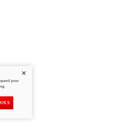
ppareil pour
ing.
KIES