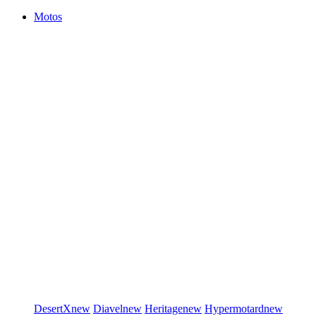
Motos
DesertX
new
Diavel
new
Heritage
new
Hypermotard
new