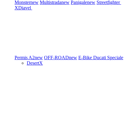
Monster
new
Multistrada
new
Panigale
new
Streetfighter
XDiavel
Permis A2
new
OFF-ROAD
new
E-Bike
Ducati Speciale
DesertX