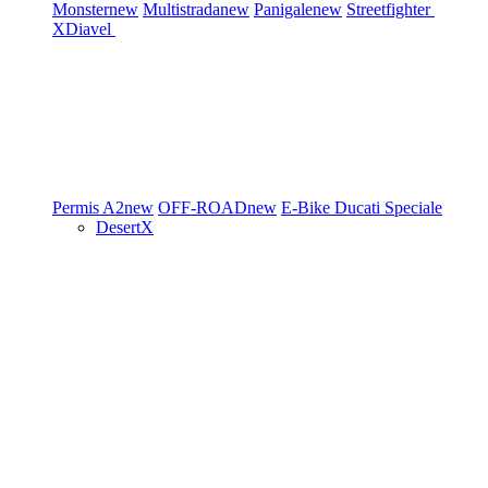
Monster
new
Multistrada
new
Panigale
new
Streetfighter
XDiavel
Permis A2
new
OFF-ROAD
new
E-Bike
Ducati Speciale
DesertX