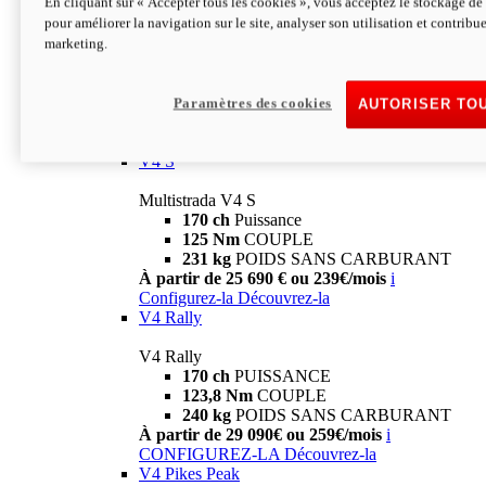
En cliquant sur « Accepter tous les cookies », vous acceptez le stockage de 
V4
pour améliorer la navigation sur le site, analyser son utilisation et contribue
marketing.
Multistrada V4
170 ch
Puissance
125 Nm
Couple
229 Kg
POIDS SANS CARBURANT
Paramètres des cookies
AUTORISER TO
À partir de 21 590€ ou 199€/mois
i
Configurez-la
Découvrez-la
V4 S
Multistrada V4 S
170 ch
Puissance
125 Nm
COUPLE
231 kg
POIDS SANS CARBURANT
À partir de 25 690 € ou 239€/mois
i
Configurez-la
Découvrez-la
V4 Rally
V4 Rally
170 ch
PUISSANCE
123,8 Nm
COUPLE
240 kg
POIDS SANS CARBURANT
À partir de 29 090€ ou 259€/mois
i
CONFIGUREZ-LA
Découvrez-la
V4 Pikes Peak