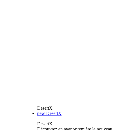
DesertX
new
DesertX
DesertX
Découvrez en avant-première le nouveau