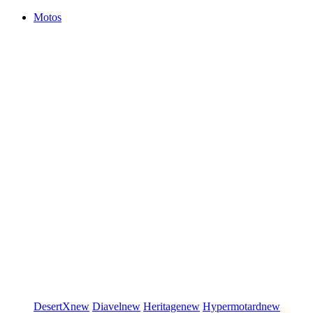
Motos
DesertX
new
Diavel
new
Heritage
new
Hypermotard
new