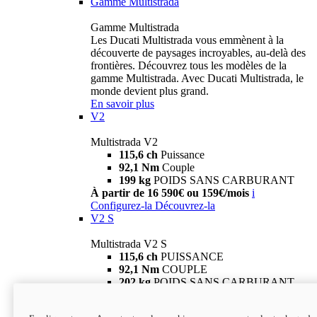
Gamme Multistrada
Gamme Multistrada
Les Ducati Multistrada vous emmènent à la
découverte de paysages incroyables, au-delà des
frontières. Découvrez tous les modèles de la
gamme Multistrada. Avec Ducati Multistrada, le
monde devient plus grand.
En savoir plus
V2
Multistrada V2
115,6 ch
Puissance
92,1 Nm
Couple
199 kg
POIDS SANS CARBURANT
À partir de 16 590€ ou 159€/mois
i
Configurez-la
Découvrez-la
V2 S
Multistrada V2 S
115,6 ch
PUISSANCE
92,1 Nm
COUPLE
202 kg
POIDS SANS CARBURANT
À partir de 19 290€ ou 199€/mois
i
Configurez-la
Découvrez-la