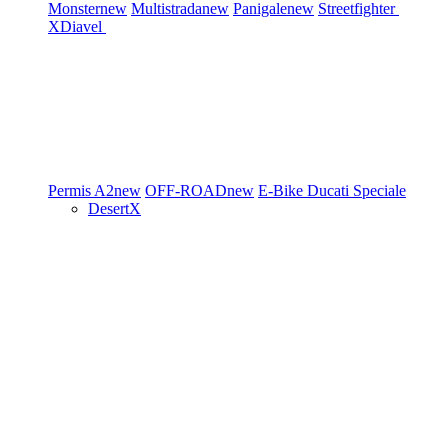
Monster
new
Multistrada
new
Panigale
new
Streetfighter
XDiavel
Permis A2
new
OFF-ROAD
new
E-Bike
Ducati Speciale
DesertX