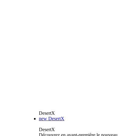
DesertX
new
DesertX
DesertX
Découvrez en avant-première le nouveau