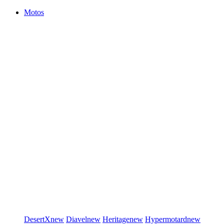
Motos
DesertX
new
Diavel
new
Heritage
new
Hypermotard
new