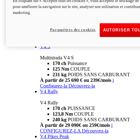
En cliquant sur « Accepter tous les cookies », vous acceptez le stockage de 
V4
pour améliorer la navigation sur le site, analyser son utilisation et contribue
marketing.
Multistrada V4
170 ch
Puissance
125 Nm
Couple
229 Kg
POIDS SANS CARBURANT
Paramètres des cookies
AUTORISER TO
À partir de 21 590€ ou 199€/mois
i
Configurez-la
Découvrez-la
V4 S
Multistrada V4 S
170 ch
Puissance
125 Nm
COUPLE
231 kg
POIDS SANS CARBURANT
À partir de 25 690 € ou 239€/mois
i
Configurez-la
Découvrez-la
V4 Rally
V4 Rally
170 ch
PUISSANCE
123,8 Nm
COUPLE
240 kg
POIDS SANS CARBURANT
À partir de 29 090€ ou 259€/mois
i
CONFIGUREZ-LA
Découvrez-la
V4 Pikes Peak