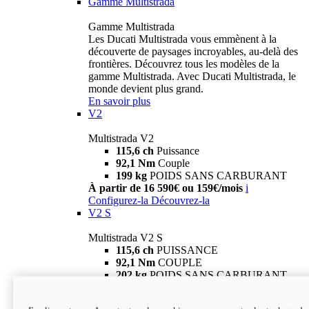
Gamme Multistrada
Gamme Multistrada
Les Ducati Multistrada vous emmènent à la
découverte de paysages incroyables, au-delà des
frontières. Découvrez tous les modèles de la
gamme Multistrada. Avec Ducati Multistrada, le
monde devient plus grand.
En savoir plus
V2
Multistrada V2
115,6 ch
Puissance
92,1 Nm
Couple
199 kg
POIDS SANS CARBURANT
À partir de 16 590€ ou 159€/mois
i
Configurez-la
Découvrez-la
V2 S
Multistrada V2 S
115,6 ch
PUISSANCE
92,1 Nm
COUPLE
202 kg
POIDS SANS CARBURANT
À partir de 19 290€ ou 199€/mois
i
Configurez-la
Découvrez-la