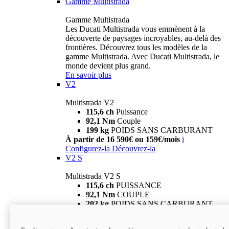
Gamme Multistrada
Gamme Multistrada
Les Ducati Multistrada vous emmènent à la
découverte de paysages incroyables, au-delà des
frontières. Découvrez tous les modèles de la
gamme Multistrada. Avec Ducati Multistrada, le
monde devient plus grand.
En savoir plus
V2
Multistrada V2
115,6 ch
Puissance
92,1 Nm
Couple
199 kg
POIDS SANS CARBURANT
À partir de 16 590€ ou 159€/mois
i
Configurez-la
Découvrez-la
V2 S
Multistrada V2 S
115,6 ch
PUISSANCE
92,1 Nm
COUPLE
202 kg
POIDS SANS CARBURANT
À partir de 19 290€ ou 199€/mois
i
Configurez-la
Découvrez-la