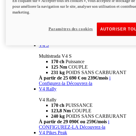
En cliquant sur « Accepter tous les cookies », vous acceptez le stockage de 
V4
pour améliorer la navigation sur le site, analyser son utilisation et contribue
marketing.
Multistrada V4
170 ch
Puissance
125 Nm
Couple
229 Kg
POIDS SANS CARBURANT
Paramètres des cookies
AUTORISER TO
À partir de 21 590€ ou 199€/mois
i
Configurez-la
Découvrez-la
V4 S
Multistrada V4 S
170 ch
Puissance
125 Nm
COUPLE
231 kg
POIDS SANS CARBURANT
À partir de 25 690 € ou 239€/mois
i
Configurez-la
Découvrez-la
V4 Rally
V4 Rally
170 ch
PUISSANCE
123,8 Nm
COUPLE
240 kg
POIDS SANS CARBURANT
À partir de 29 090€ ou 259€/mois
i
CONFIGUREZ-LA
Découvrez-la
V4 Pikes Peak