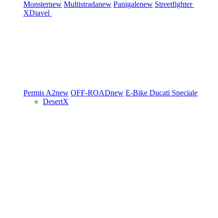
Monster
new
Multistrada
new
Panigale
new
Streetfighter
XDiavel
Permis A2
new
OFF-ROAD
new
E-Bike
Ducati Speciale
DesertX