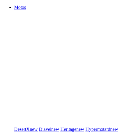
Motos
DesertX
new
Diavel
new
Heritage
new
Hypermotard
new