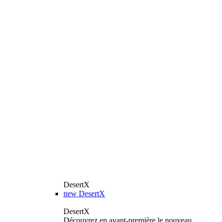
DesertX
new
DesertX
DesertX
Découvrez en avant-première le nouveau