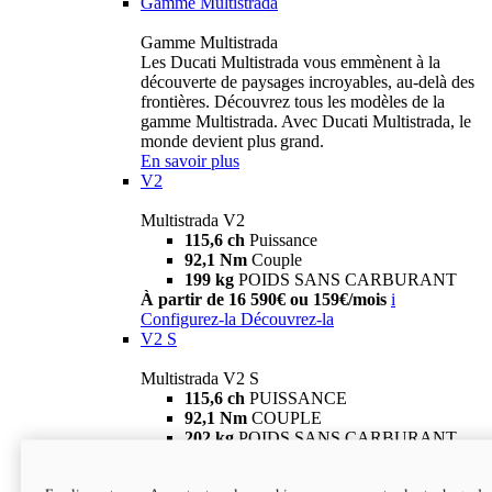
Gamme Multistrada
Gamme Multistrada
Les Ducati Multistrada vous emmènent à la
découverte de paysages incroyables, au-delà des
frontières. Découvrez tous les modèles de la
gamme Multistrada. Avec Ducati Multistrada, le
monde devient plus grand.
En savoir plus
V2
Multistrada V2
115,6 ch
Puissance
92,1 Nm
Couple
199 kg
POIDS SANS CARBURANT
À partir de 16 590€ ou 159€/mois
i
Configurez-la
Découvrez-la
V2 S
Multistrada V2 S
115,6 ch
PUISSANCE
92,1 Nm
COUPLE
202 kg
POIDS SANS CARBURANT
À partir de 19 290€ ou 199€/mois
i
Configurez-la
Découvrez-la