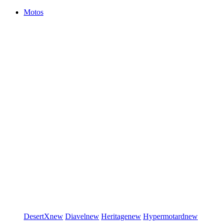
Motos
DesertX
new
Diavel
new
Heritage
new
Hypermotard
new