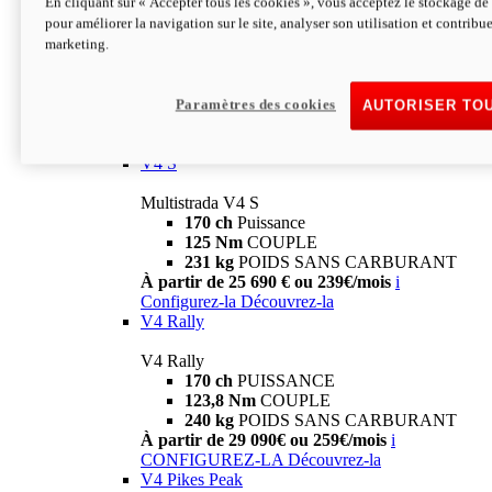
En cliquant sur « Accepter tous les cookies », vous acceptez le stockage de 
V4
pour améliorer la navigation sur le site, analyser son utilisation et contribue
marketing.
Multistrada V4
170 ch
Puissance
125 Nm
Couple
229 Kg
POIDS SANS CARBURANT
Paramètres des cookies
AUTORISER TO
À partir de 21 590€ ou 199€/mois
i
Configurez-la
Découvrez-la
V4 S
Multistrada V4 S
170 ch
Puissance
125 Nm
COUPLE
231 kg
POIDS SANS CARBURANT
À partir de 25 690 € ou 239€/mois
i
Configurez-la
Découvrez-la
V4 Rally
V4 Rally
170 ch
PUISSANCE
123,8 Nm
COUPLE
240 kg
POIDS SANS CARBURANT
À partir de 29 090€ ou 259€/mois
i
CONFIGUREZ-LA
Découvrez-la
V4 Pikes Peak