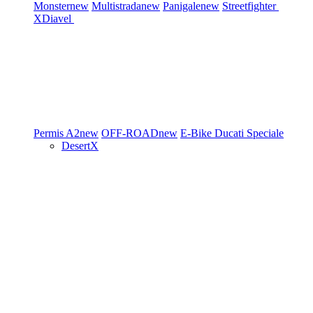
Monster
new
Multistrada
new
Panigale
new
Streetfighter
XDiavel
Permis A2
new
OFF-ROAD
new
E-Bike
Ducati Speciale
DesertX