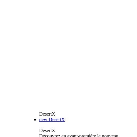
DesertX
new
DesertX
DesertX
Découvrez en avant-première le nouveau