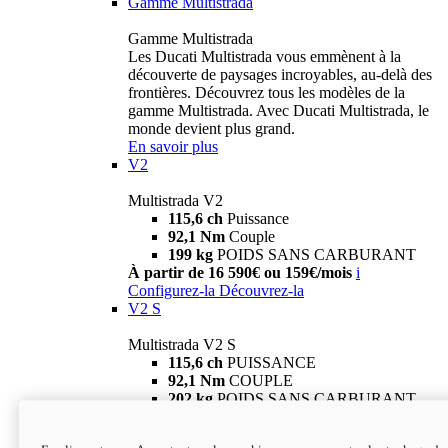
Gamme Multistrada
Gamme Multistrada
Les Ducati Multistrada vous emmènent à la
découverte de paysages incroyables, au-delà des
frontières. Découvrez tous les modèles de la
gamme Multistrada. Avec Ducati Multistrada, le
monde devient plus grand.
En savoir plus
V2
Multistrada V2
115,6 ch
Puissance
92,1 Nm
Couple
199 kg
POIDS SANS CARBURANT
À partir de 16 590€ ou 159€/mois
i
Configurez-la
Découvrez-la
V2 S
Multistrada V2 S
115,6 ch
PUISSANCE
92,1 Nm
COUPLE
202 kg
POIDS SANS CARBURANT
À partir de 19 290€ ou 199€/mois
i
Configurez-la
Découvrez-la