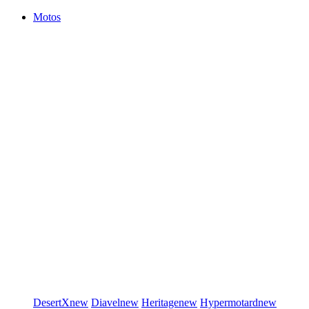
Motos
DesertX
new
Diavel
new
Heritage
new
Hypermotard
new