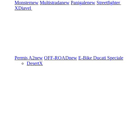
Monster
new
Multistrada
new
Panigale
new
Streetfighter
XDiavel
Permis A2
new
OFF-ROAD
new
E-Bike
Ducati Speciale
DesertX