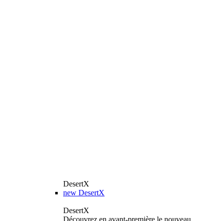
DesertX
new
DesertX
DesertX
Découvrez en avant-première le nouveau