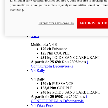
En cliquant sur « Accepter tous les cookies », vous acceptez le stockage de 
V4
pour améliorer la navigation sur le site, analyser son utilisation et contribue
marketing.
Multistrada V4
170 ch
Puissance
125 Nm
Couple
229 Kg
POIDS SANS CARBURANT
Paramètres des cookies
AUTORISER TO
À partir de 21 590€ ou 199€/mois
i
Configurez-la
Découvrez-la
V4 S
Multistrada V4 S
170 ch
Puissance
125 Nm
COUPLE
231 kg
POIDS SANS CARBURANT
À partir de 25 690 € ou 239€/mois
i
Configurez-la
Découvrez-la
V4 Rally
V4 Rally
170 ch
PUISSANCE
123,8 Nm
COUPLE
240 kg
POIDS SANS CARBURANT
À partir de 29 090€ ou 259€/mois
i
CONFIGUREZ-LA
Découvrez-la
V4 Pikes Peak