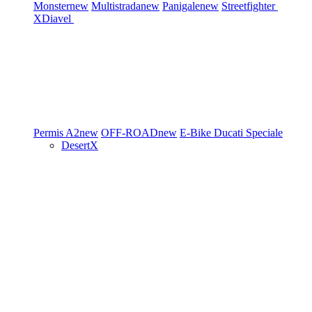
Monster
new
Multistrada
new
Panigale
new
Streetfighter
XDiavel
Permis A2
new
OFF-ROAD
new
E-Bike
Ducati Speciale
DesertX