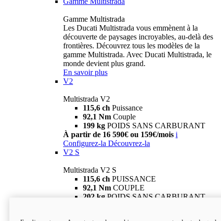
Gamme Multistrada
Gamme Multistrada
Les Ducati Multistrada vous emmènent à la
découverte de paysages incroyables, au-delà des
frontières. Découvrez tous les modèles de la
gamme Multistrada. Avec Ducati Multistrada, le
monde devient plus grand.
En savoir plus
V2
Multistrada V2
115,6 ch
Puissance
92,1 Nm
Couple
199 kg
POIDS SANS CARBURANT
À partir de 16 590€ ou 159€/mois
i
Configurez-la
Découvrez-la
V2 S
Multistrada V2 S
115,6 ch
PUISSANCE
92,1 Nm
COUPLE
202 kg
POIDS SANS CARBURANT
À partir de 19 290€ ou 199€/mois
i
Configurez-la
Découvrez-la