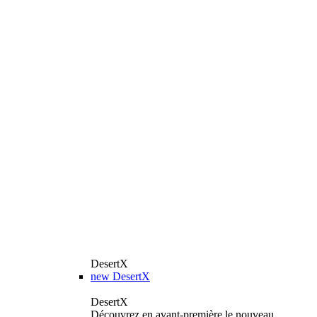
DesertX
new
DesertX
DesertX
Découvrez en avant-première le nouveau