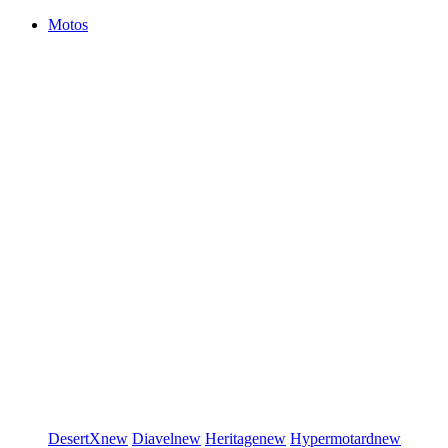
Motos
DesertX
new
Diavel
new
Heritage
new
Hypermotard
new