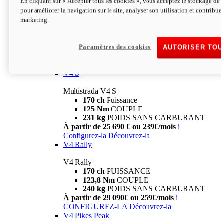
En cliquant sur « Accepter tous les cookies », vous acceptez le stockage de 
V4
pour améliorer la navigation sur le site, analyser son utilisation et contribue
marketing.
Multistrada V4
170 ch
Puissance
125 Nm
Couple
229 Kg
POIDS SANS CARBURANT
Paramètres des cookies
AUTORISER TO
À partir de 21 590€ ou 199€/mois
i
Configurez-la
Découvrez-la
V4 S
Multistrada V4 S
170 ch
Puissance
125 Nm
COUPLE
231 kg
POIDS SANS CARBURANT
À partir de 25 690 € ou 239€/mois
i
Configurez-la
Découvrez-la
V4 Rally
V4 Rally
170 ch
PUISSANCE
123,8 Nm
COUPLE
240 kg
POIDS SANS CARBURANT
À partir de 29 090€ ou 259€/mois
i
CONFIGUREZ-LA
Découvrez-la
V4 Pikes Peak