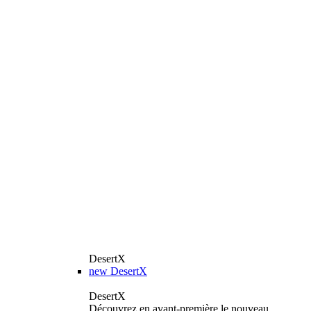
DesertX
new
DesertX
DesertX
Découvrez en avant-première le nouveau