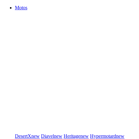
Motos
DesertX
new
Diavel
new
Heritage
new
Hypermotard
new