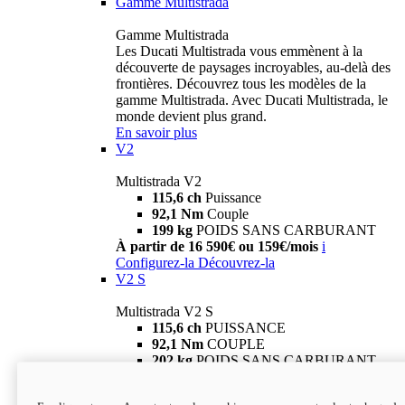
Gamme Multistrada
Gamme Multistrada
Les Ducati Multistrada vous emmènent à la
découverte de paysages incroyables, au-delà des
frontières. Découvrez tous les modèles de la
gamme Multistrada. Avec Ducati Multistrada, le
monde devient plus grand.
En savoir plus
V2
Multistrada V2
115,6 ch
Puissance
92,1 Nm
Couple
199 kg
POIDS SANS CARBURANT
À partir de 16 590€ ou 159€/mois
i
Configurez-la
Découvrez-la
V2 S
Multistrada V2 S
115,6 ch
PUISSANCE
92,1 Nm
COUPLE
202 kg
POIDS SANS CARBURANT
À partir de 19 290€ ou 199€/mois
i
Configurez-la
Découvrez-la