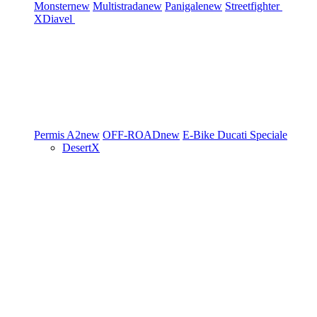
Monster
new
Multistrada
new
Panigale
new
Streetfighter
XDiavel
Permis A2
new
OFF-ROAD
new
E-Bike
Ducati Speciale
DesertX