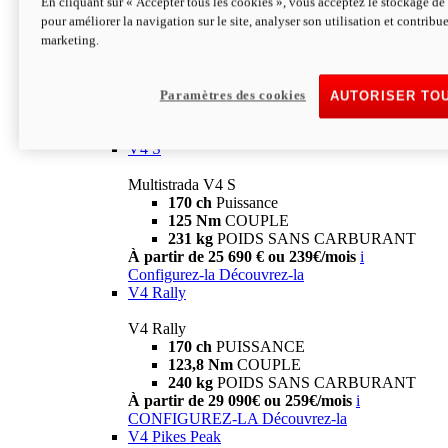
En cliquant sur « Accepter tous les cookies », vous acceptez le stockage de 
V4
pour améliorer la navigation sur le site, analyser son utilisation et contribue
marketing.
Multistrada V4
170 ch
Puissance
125 Nm
Couple
229 Kg
POIDS SANS CARBURANT
Paramètres des cookies
AUTORISER TO
À partir de 21 590€ ou 199€/mois
i
Configurez-la
Découvrez-la
V4 S
Multistrada V4 S
170 ch
Puissance
125 Nm
COUPLE
231 kg
POIDS SANS CARBURANT
À partir de 25 690 € ou 239€/mois
i
Configurez-la
Découvrez-la
V4 Rally
V4 Rally
170 ch
PUISSANCE
123,8 Nm
COUPLE
240 kg
POIDS SANS CARBURANT
À partir de 29 090€ ou 259€/mois
i
CONFIGUREZ-LA
Découvrez-la
V4 Pikes Peak