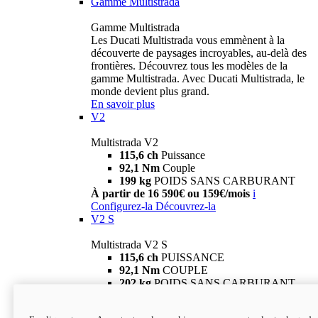
Gamme Multistrada
Gamme Multistrada
Les Ducati Multistrada vous emmènent à la
découverte de paysages incroyables, au-delà des
frontières. Découvrez tous les modèles de la
gamme Multistrada. Avec Ducati Multistrada, le
monde devient plus grand.
En savoir plus
V2
Multistrada V2
115,6 ch
Puissance
92,1 Nm
Couple
199 kg
POIDS SANS CARBURANT
À partir de 16 590€ ou 159€/mois
i
Configurez-la
Découvrez-la
V2 S
Multistrada V2 S
115,6 ch
PUISSANCE
92,1 Nm
COUPLE
202 kg
POIDS SANS CARBURANT
À partir de 19 290€ ou 199€/mois
i
Configurez-la
Découvrez-la