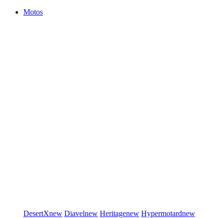
Motos
DesertX
new
Diavel
new
Heritage
new
Hypermotard
new