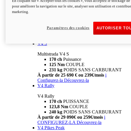
En cliquant sur « Accepter tous les cookies », vous acceptez le stockage de 
V4
pour améliorer la navigation sur le site, analyser son utilisation et contribue
marketing.
Multistrada V4
170 ch
Puissance
125 Nm
Couple
229 Kg
POIDS SANS CARBURANT
Paramètres des cookies
AUTORISER TO
À partir de 21 590€ ou 199€/mois
i
Configurez-la
Découvrez-la
V4 S
Multistrada V4 S
170 ch
Puissance
125 Nm
COUPLE
231 kg
POIDS SANS CARBURANT
À partir de 25 690 € ou 239€/mois
i
Configurez-la
Découvrez-la
V4 Rally
V4 Rally
170 ch
PUISSANCE
123,8 Nm
COUPLE
240 kg
POIDS SANS CARBURANT
À partir de 29 090€ ou 259€/mois
i
CONFIGUREZ-LA
Découvrez-la
V4 Pikes Peak