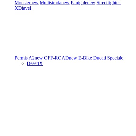
Monster
new
Multistrada
new
Panigale
new
Streetfighter
XDiavel
Permis A2
new
OFF-ROAD
new
E-Bike
Ducati Speciale
DesertX