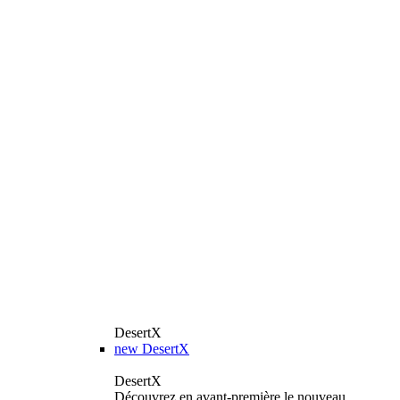
DesertX
new
DesertX
DesertX
Découvrez en avant-première le nouveau