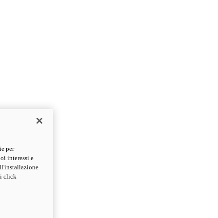
ie per
oi interessi e
ll'installazione
i click