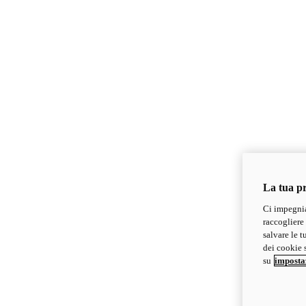
La tua pr
Ci impegnia
raccogliere 
salvare le t
dei cookie s
su
imposta