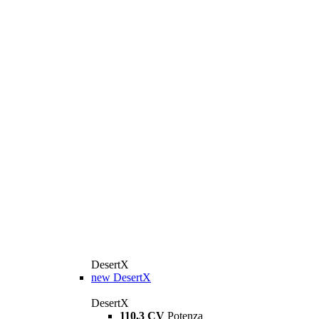
DesertX
new
DesertX
DesertX
110,3 CV
Potenza