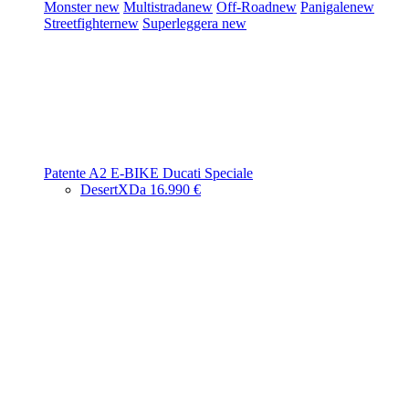
Monster
new
Multistrada
new
Off-Road
new
Panigale
new
Streetfighter
new
Superleggera
new
Patente A2
E-BIKE
Ducati Speciale
DesertX
Da 16.990 €