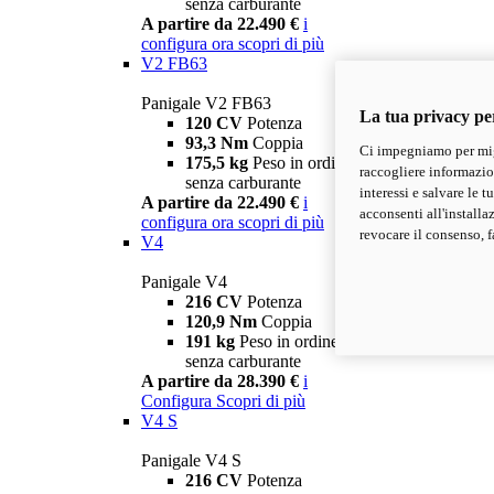
senza carburante
A partire da 22.490 €
i
configura ora
scopri di più
V2 FB63
Panigale V2 FB63
La tua privacy pe
120 CV
Potenza
93,3 Nm
Coppia
Ci impegniamo per migl
175,5 kg
Peso in ordine di marcia
raccogliere informazioni
senza carburante
interessi e salvare le 
A partire da 22.490 €
i
acconsenti all'installa
configura ora
scopri di più
revocare il consenso, f
V4
Panigale V4
216 CV
Potenza
120,9 Nm
Coppia
191 kg
Peso in ordine di marcia
senza carburante
A partire da 28.390 €
i
Configura
Scopri di più
V4 S
Panigale V4 S
216 CV
Potenza