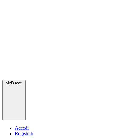
MyDucati
Accedi
Registrati