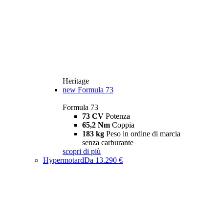
Heritage
new
Formula 73
Formula 73
73 CV
Potenza
65,2 Nm
Coppia
183 kg
Peso in ordine di marcia
senza carburante
scopri di più
Hypermotard
Da 13.290 €