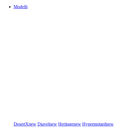
Modelli
DesertX
new
Diavel
new
Heritage
new
Hypermotard
new