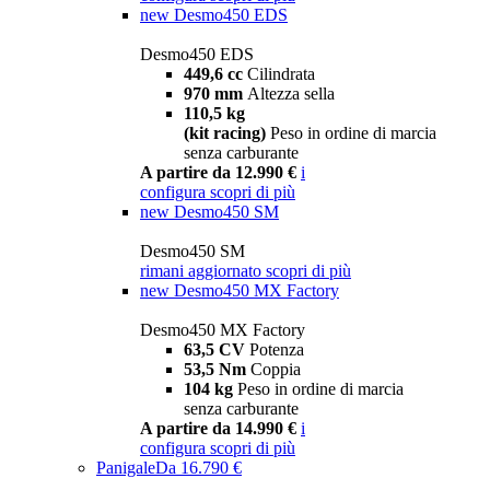
new
Desmo450 EDS
Desmo450 EDS
449,6 cc
Cilindrata
970 mm
Altezza sella
110,5 kg
(kit racing)
Peso in ordine di marcia
senza carburante
A partire da 12.990 €
i
configura
scopri di più
new
Desmo450 SM
Desmo450 SM
rimani aggiornato
scopri di più
new
Desmo450 MX Factory
Desmo450 MX Factory
63,5 CV
Potenza
53,5 Nm
Coppia
104 kg
Peso in ordine di marcia
senza carburante
A partire da 14.990 €
i
configura
scopri di più
Panigale
Da 16.790 €