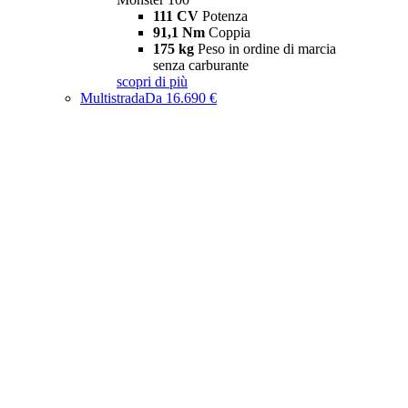
111 CV
Potenza
91,1 Nm
Coppia
175 kg
Peso in ordine di marcia
senza carburante
scopri di più
Multistrada
Da 16.690 €