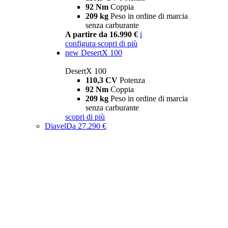
92 Nm
Coppia
209 kg
Peso in ordine di marcia
senza carburante
A partire da 16.990 €
i
configura
scopri di più
new
DesertX 100
DesertX 100
110,3 CV
Potenza
92 Nm
Coppia
209 kg
Peso in ordine di marcia
senza carburante
scopri di più
Diavel
Da 27.290 €