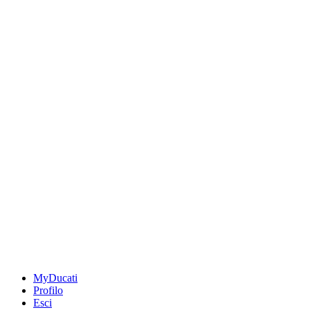
MyDucati
Profilo
Esci