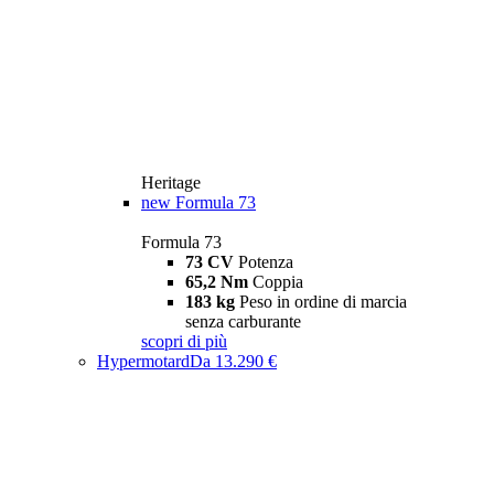
Heritage
new
Formula 73
Formula 73
73 CV
Potenza
65,2 Nm
Coppia
183 kg
Peso in ordine di marcia
senza carburante
scopri di più
Hypermotard
Da 13.290 €