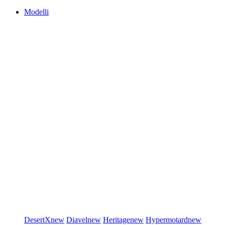
Modelli
DesertX
new
Diavel
new
Heritage
new
Hypermotard
new