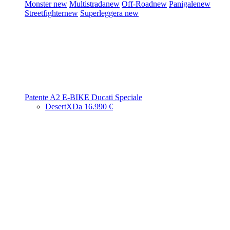
Monster
new
Multistrada
new
Off-Road
new
Panigale
new
Streetfighter
new
Superleggera
new
Patente A2
E-BIKE
Ducati Speciale
DesertX
Da 16.990 €