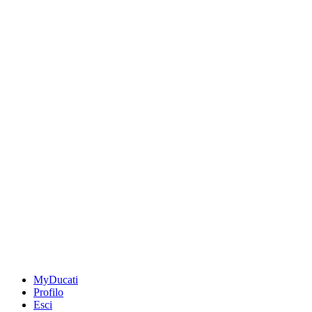
MyDucati
Profilo
Esci