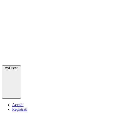
MyDucati
Accedi
Registrati