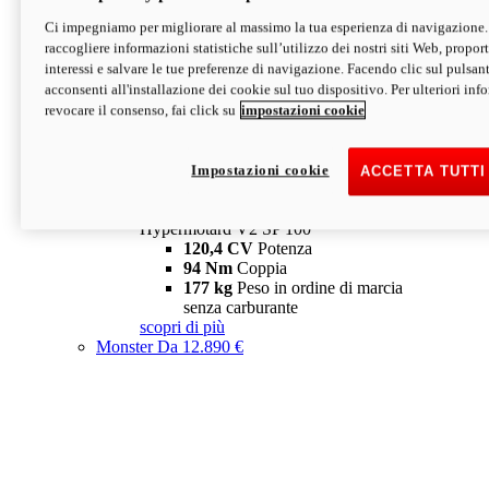
Ci impegniamo per migliorare al massimo la tua esperienza di navigazione.
Hypermotard V2 SP
raccogliere informazioni statistiche sull’utilizzo dei nostri siti Web, proporti
120,4 CV
Potenza
interessi e salvare le tue preferenze di navigazione. Facendo clic sul pulsant
94 Nm
Coppia
acconsenti all'installazione dei cookie sul tuo dispositivo. Per ulteriori in
177 kg
Peso in ordine di marcia
revocare il consenso, fai click su
impostazioni cookie
senza carburante
A partire da 19.890 €
Depotenziata 35 kW: 18.890 €
i
configura
scopri di più
Impostazioni cookie
ACCETTA TUTTI
new
V2 SP 100
Hypermotard V2 SP 100
120,4 CV
Potenza
94 Nm
Coppia
177 kg
Peso in ordine di marcia
senza carburante
scopri di più
Monster
Da 12.890 €