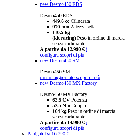
new
Desmo450 EDS
Desmo450 EDS
449,6 cc
Cilindrata
970 mm
Altezza sella
110,5 kg
(kit racing)
Peso in ordine di marcia
senza carburante
A partire da 12.990 €
i
configura
scopri di più
new
Desmo450 SM
Desmo450 SM
rimani aggiornato
scopri di più
new
Desmo450 MX Factory
Desmo450 MX Factory
63,5 CV
Potenza
53,5 Nm
Coppia
104 kg
Peso in ordine di marcia
senza carburante
A partire da 14.990 €
i
configura
scopri di più
Panigale
Da 16.790 €