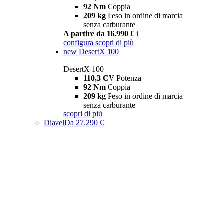
92 Nm
Coppia
209 kg
Peso in ordine di marcia
senza carburante
A partire da 16.990 €
i
configura
scopri di più
new
DesertX 100
DesertX 100
110,3 CV
Potenza
92 Nm
Coppia
209 kg
Peso in ordine di marcia
senza carburante
scopri di più
Diavel
Da 27.290 €