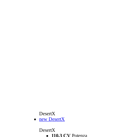
DesertX
new
DesertX
DesertX
110,3 CV
Potenza