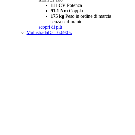
111 CV
Potenza
91,1 Nm
Coppia
175 kg
Peso in ordine di marcia
senza carburante
scopri di più
Multistrada
Da 16.690 €