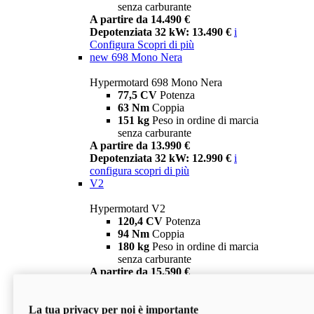
senza carburante
A partire da 14.490 €
Depotenziata 32 kW: 13.490 €
i
Configura
Scopri di più
new
698 Mono Nera
Hypermotard 698 Mono Nera
77,5 CV
Potenza
63 Nm
Coppia
151 kg
Peso in ordine di marcia
senza carburante
A partire da 13.990 €
Depotenziata 32 kW: 12.990 €
i
configura
scopri di più
V2
Hypermotard V2
120,4 CV
Potenza
94 Nm
Coppia
180 kg
Peso in ordine di marcia
senza carburante
A partire da 15.590 €
Depotenziata 35 kW: 14.590 €
i
configura
scopri di più
La tua privacy per noi è importante
V2 SP