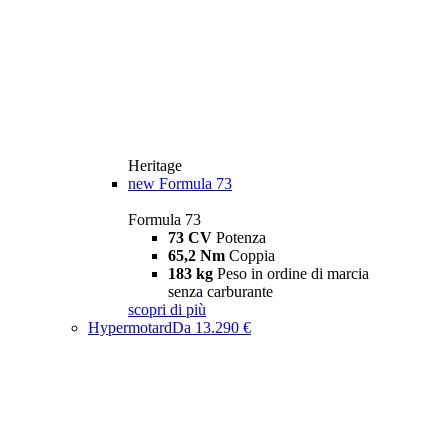
Heritage
new
Formula 73
Formula 73
73 CV
Potenza
65,2 Nm
Coppia
183 kg
Peso in ordine di marcia
senza carburante
scopri di più
Hypermotard
Da 13.290 €