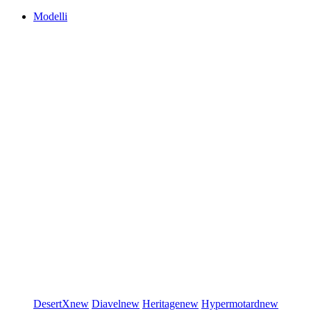
Modelli
DesertX
new
Diavel
new
Heritage
new
Hypermotard
new