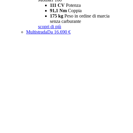
111 CV
Potenza
91,1 Nm
Coppia
175 kg
Peso in ordine di marcia
senza carburante
scopri di più
Multistrada
Da 16.690 €