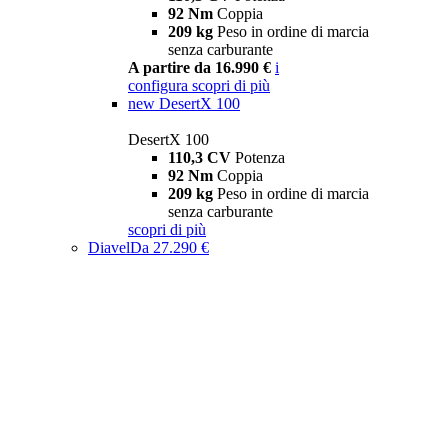
92 Nm
Coppia
209 kg
Peso in ordine di marcia
senza carburante
A partire da 16.990 €
i
configura
scopri di più
new
DesertX 100
DesertX 100
110,3 CV
Potenza
92 Nm
Coppia
209 kg
Peso in ordine di marcia
senza carburante
scopri di più
Diavel
Da 27.290 €