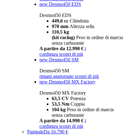
new
Desmo450 EDS
Desmo450 EDS
449,6 cc
Cilindrata
970 mm
Altezza sella
110,5 kg
(kit racing)
Peso in ordine di marcia
senza carburante
A partire da 12.990 €
i
configura
scopri di più
new
Desmo450 SM
Desmo450 SM
rimani aggiornato
scopri di più
new
Desmo450 MX Factory
Desmo450 MX Factory
63,5 CV
Potenza
53,5 Nm
Coppia
104 kg
Peso in ordine di marcia
senza carburante
A partire da 14.990 €
i
configura
scopri di più
Panigale
Da 16.790 €