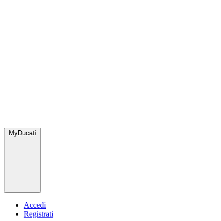
MyDucati
Accedi
Registrati