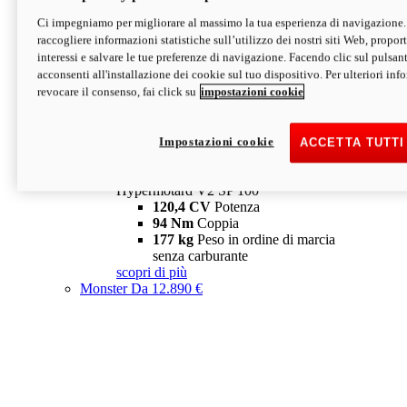
Ci impegniamo per migliorare al massimo la tua esperienza di navigazione.
Hypermotard V2 SP
raccogliere informazioni statistiche sull’utilizzo dei nostri siti Web, proporti
120,4 CV
Potenza
interessi e salvare le tue preferenze di navigazione. Facendo clic sul pulsant
94 Nm
Coppia
acconsenti all'installazione dei cookie sul tuo dispositivo. Per ulteriori in
177 kg
Peso in ordine di marcia
revocare il consenso, fai click su
impostazioni cookie
senza carburante
A partire da 19.890 €
Depotenziata 35 kW: 18.890 €
i
configura
scopri di più
Impostazioni cookie
ACCETTA TUTTI
new
V2 SP 100
Hypermotard V2 SP 100
120,4 CV
Potenza
94 Nm
Coppia
177 kg
Peso in ordine di marcia
senza carburante
scopri di più
Monster
Da 12.890 €