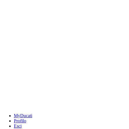
MyDucati
Profilo
Esci