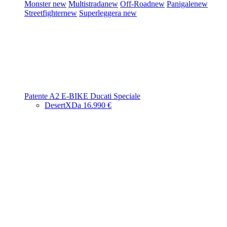
Monster
new
Multistrada
new
Off-Road
new
Panigale
new
Streetfighter
new
Superleggera
new
Patente A2
E-BIKE
Ducati Speciale
DesertX
Da 16.990 €