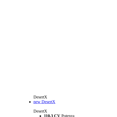
DesertX
new
DesertX
DesertX
110,3 CV
Potenza