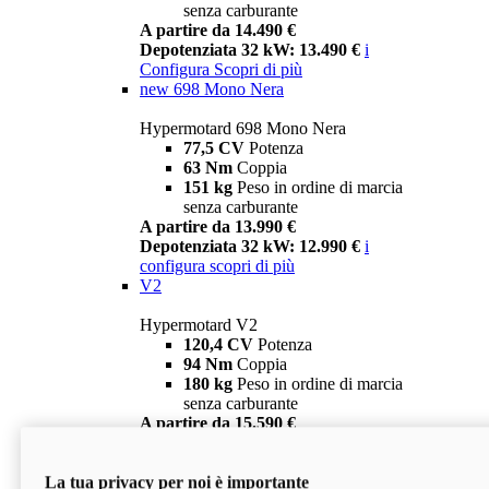
senza carburante
A partire da 14.490 €
Depotenziata 32 kW: 13.490 €
i
Configura
Scopri di più
new
698 Mono Nera
Hypermotard 698 Mono Nera
77,5 CV
Potenza
63 Nm
Coppia
151 kg
Peso in ordine di marcia
senza carburante
A partire da 13.990 €
Depotenziata 32 kW: 12.990 €
i
configura
scopri di più
V2
Hypermotard V2
120,4 CV
Potenza
94 Nm
Coppia
180 kg
Peso in ordine di marcia
senza carburante
A partire da 15.590 €
Depotenziata 35 kW: 14.590 €
i
configura
scopri di più
La tua privacy per noi è importante
V2 SP