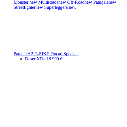
Monster
new
Multistrada
new
Off-Road
new
Panigale
new
Streetfighter
new
Superleggera
new
Patente A2
E-BIKE
Ducati Speciale
DesertX
Da 16.990 €