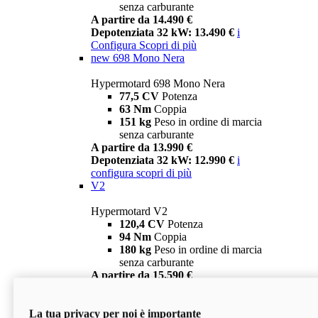
senza carburante
A partire da 14.490 €
Depotenziata 32 kW: 13.490 €
i
Configura
Scopri di più
new
698 Mono Nera
Hypermotard 698 Mono Nera
77,5 CV
Potenza
63 Nm
Coppia
151 kg
Peso in ordine di marcia
senza carburante
A partire da 13.990 €
Depotenziata 32 kW: 12.990 €
i
configura
scopri di più
V2
Hypermotard V2
120,4 CV
Potenza
94 Nm
Coppia
180 kg
Peso in ordine di marcia
senza carburante
A partire da 15.590 €
Depotenziata 35 kW: 14.590 €
i
configura
scopri di più
La tua privacy per noi è importante
V2 SP