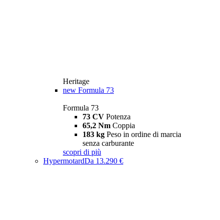
Heritage
new
Formula 73
Formula 73
73 CV
Potenza
65,2 Nm
Coppia
183 kg
Peso in ordine di marcia
senza carburante
scopri di più
Hypermotard
Da 13.290 €