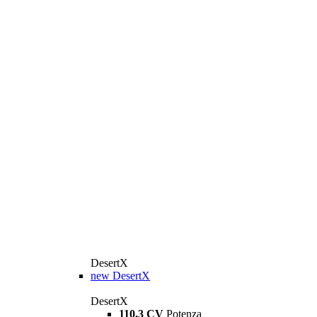
DesertX
new
DesertX
DesertX
110,3 CV
Potenza