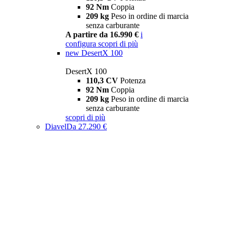
92 Nm
Coppia
209 kg
Peso in ordine di marcia
senza carburante
A partire da 16.990 €
i
configura
scopri di più
new
DesertX 100
DesertX 100
110,3 CV
Potenza
92 Nm
Coppia
209 kg
Peso in ordine di marcia
senza carburante
scopri di più
Diavel
Da 27.290 €