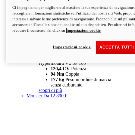
Ci impegniamo per migliorare al massimo la tua esperienza di navigazione.
Hypermotard V2 SP
raccogliere informazioni statistiche sull’utilizzo dei nostri siti Web, proporti
120,4 CV
Potenza
interessi e salvare le tue preferenze di navigazione. Facendo clic sul pulsant
94 Nm
Coppia
acconsenti all'installazione dei cookie sul tuo dispositivo. Per ulteriori in
177 kg
Peso in ordine di marcia
revocare il consenso, fai click su
impostazioni cookie
senza carburante
A partire da 19.890 €
Depotenziata 35 kW: 18.890 €
i
configura
scopri di più
Impostazioni cookie
ACCETTA TUTTI
new
V2 SP 100
Hypermotard V2 SP 100
120,4 CV
Potenza
94 Nm
Coppia
177 kg
Peso in ordine di marcia
senza carburante
scopri di più
Monster
Da 12.890 €