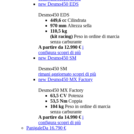
new
Desmo450 EDS
Desmo450 EDS
449,6 cc
Cilindrata
970 mm
Altezza sella
110,5 kg
(kit racing)
Peso in ordine di marcia
senza carburante
A partire da 12.990 €
i
configura
scopri di più
new
Desmo450 SM
Desmo450 SM
rimani aggiornato
scopri di più
new
Desmo450 MX Factory
Desmo450 MX Factory
63,5 CV
Potenza
53,5 Nm
Coppia
104 kg
Peso in ordine di marcia
senza carburante
A partire da 14.990 €
i
configura
scopri di più
Panigale
Da 16.790 €