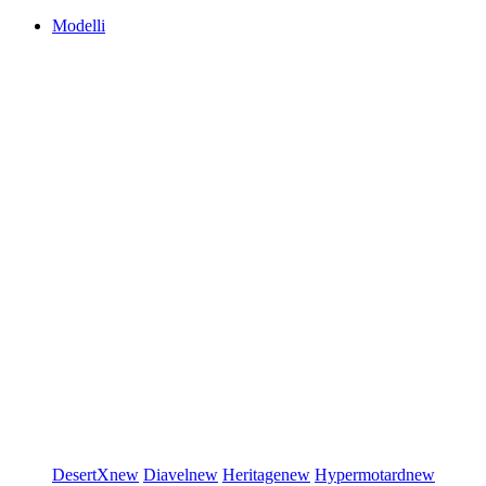
Modelli
DesertX
new
Diavel
new
Heritage
new
Hypermotard
new