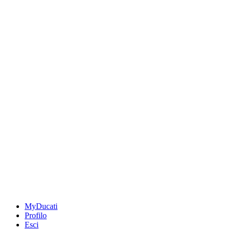
MyDucati
Profilo
Esci