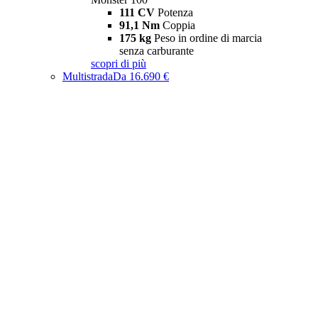
111 CV
Potenza
91,1 Nm
Coppia
175 kg
Peso in ordine di marcia
senza carburante
scopri di più
Multistrada
Da 16.690 €