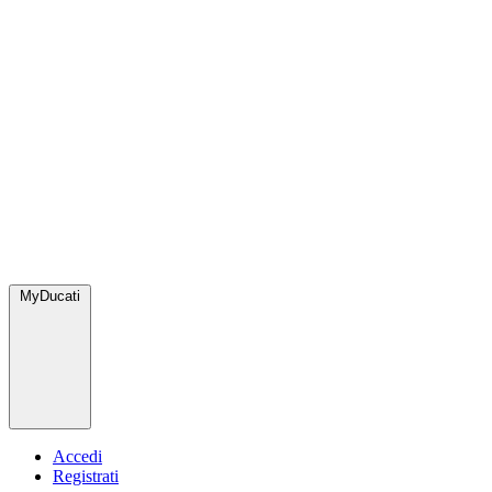
MyDucati
Accedi
Registrati