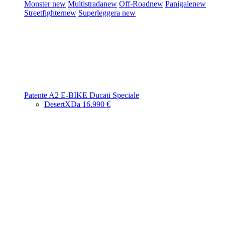
Monster
new
Multistrada
new
Off-Road
new
Panigale
new
Streetfighter
new
Superleggera
new
Patente A2
E-BIKE
Ducati Speciale
DesertX
Da 16.990 €