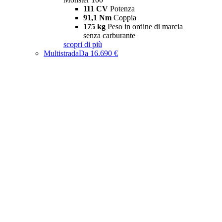
111 CV
Potenza
91,1 Nm
Coppia
175 kg
Peso in ordine di marcia
senza carburante
scopri di più
Multistrada
Da 16.690 €