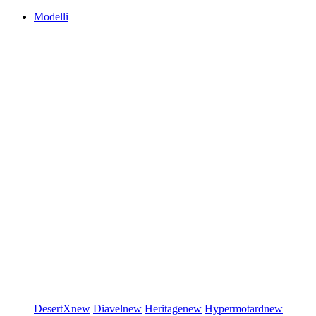
Modelli
DesertX
new
Diavel
new
Heritage
new
Hypermotard
new