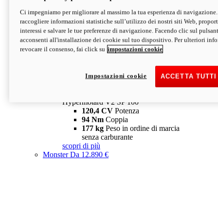
Ci impegniamo per migliorare al massimo la tua esperienza di navigazione.
Hypermotard V2 SP
raccogliere informazioni statistiche sull’utilizzo dei nostri siti Web, proporti
120,4 CV
Potenza
interessi e salvare le tue preferenze di navigazione. Facendo clic sul pulsant
94 Nm
Coppia
acconsenti all'installazione dei cookie sul tuo dispositivo. Per ulteriori in
177 kg
Peso in ordine di marcia
revocare il consenso, fai click su
impostazioni cookie
senza carburante
A partire da 19.890 €
Depotenziata 35 kW: 18.890 €
i
configura
scopri di più
Impostazioni cookie
ACCETTA TUTTI
new
V2 SP 100
Hypermotard V2 SP 100
120,4 CV
Potenza
94 Nm
Coppia
177 kg
Peso in ordine di marcia
senza carburante
scopri di più
Monster
Da 12.890 €