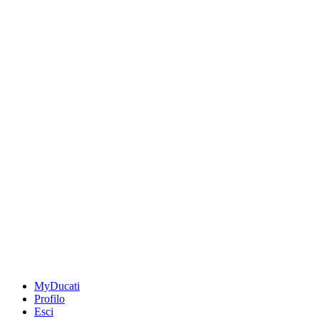
MyDucati
Profilo
Esci