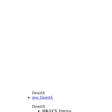
DesertX
new
DesertX
DesertX
110,3 CV
Potenza