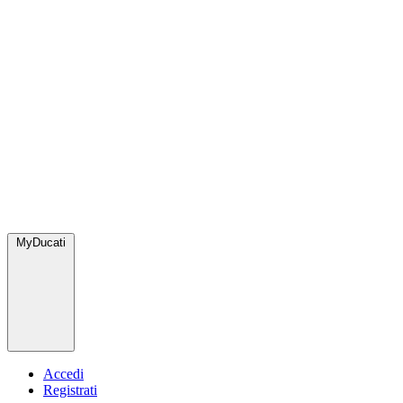
MyDucati
Accedi
Registrati