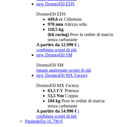
new
Desmo450 EDS
Desmo450 EDS
449,6 cc
Cilindrata
970 mm
Altezza sella
110,5 kg
(kit racing)
Peso in ordine di marcia
senza carburante
A partire da 12.990 €
i
configura
scopri di più
new
Desmo450 SM
Desmo450 SM
rimani aggiornato
scopri di più
new
Desmo450 MX Factory
Desmo450 MX Factory
63,5 CV
Potenza
53,5 Nm
Coppia
104 kg
Peso in ordine di marcia
senza carburante
A partire da 14.990 €
i
configura
scopri di più
Panigale
Da 16.790 €