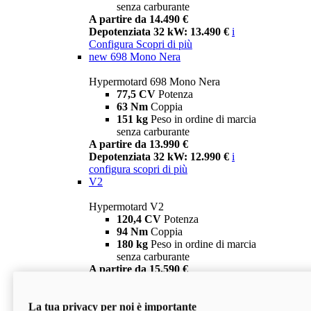
senza carburante
A partire da 14.490 €
Depotenziata 32 kW: 13.490 €
i
Configura
Scopri di più
new
698 Mono Nera
Hypermotard 698 Mono Nera
77,5 CV
Potenza
63 Nm
Coppia
151 kg
Peso in ordine di marcia
senza carburante
A partire da 13.990 €
Depotenziata 32 kW: 12.990 €
i
configura
scopri di più
V2
Hypermotard V2
120,4 CV
Potenza
94 Nm
Coppia
180 kg
Peso in ordine di marcia
senza carburante
A partire da 15.590 €
Depotenziata 35 kW: 14.590 €
i
configura
scopri di più
La tua privacy per noi è importante
V2 SP