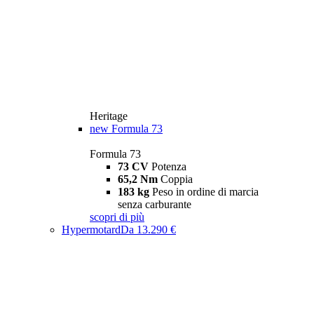
Heritage
new
Formula 73
Formula 73
73 CV
Potenza
65,2 Nm
Coppia
183 kg
Peso in ordine di marcia
senza carburante
scopri di più
Hypermotard
Da 13.290 €