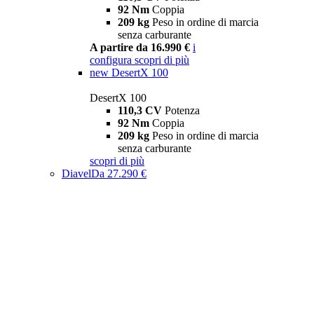
92 Nm
Coppia
209 kg
Peso in ordine di marcia
senza carburante
A partire da 16.990 €
i
configura
scopri di più
new
DesertX 100
DesertX 100
110,3 CV
Potenza
92 Nm
Coppia
209 kg
Peso in ordine di marcia
senza carburante
scopri di più
Diavel
Da 27.290 €