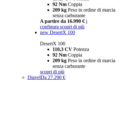
92 Nm
Coppia
209 kg
Peso in ordine di marcia
senza carburante
A partire da 16.990 €
i
configura
scopri di più
new
DesertX 100
DesertX 100
110,3 CV
Potenza
92 Nm
Coppia
209 kg
Peso in ordine di marcia
senza carburante
scopri di più
Diavel
Da 27.290 €