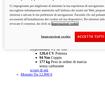
Ci impegniamo per migliorare al massimo la tua esperienza di navigazione.
Hypermotard V2 SP
raccogliere informazioni statistiche sull’utilizzo dei nostri siti Web, proporti
120,4 CV
Potenza
interessi e salvare le tue preferenze di navigazione. Facendo clic sul pulsant
94 Nm
Coppia
acconsenti all'installazione dei cookie sul tuo dispositivo. Per ulteriori in
177 kg
Peso in ordine di marcia
revocare il consenso, fai click su
impostazioni cookie
senza carburante
A partire da 19.890 €
Depotenziata 35 kW: 18.890 €
i
configura
scopri di più
Impostazioni cookie
ACCETTA TUTTI
new
V2 SP 100
Hypermotard V2 SP 100
120,4 CV
Potenza
94 Nm
Coppia
177 kg
Peso in ordine di marcia
senza carburante
scopri di più
Monster
Da 12.890 €