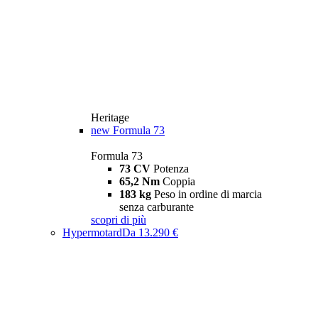
Heritage
new
Formula 73
Formula 73
73 CV
Potenza
65,2 Nm
Coppia
183 kg
Peso in ordine di marcia
senza carburante
scopri di più
Hypermotard
Da 13.290 €