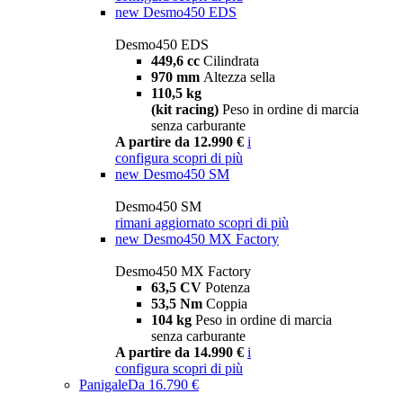
new
Desmo450 EDS
Desmo450 EDS
449,6 cc
Cilindrata
970 mm
Altezza sella
110,5 kg
(kit racing)
Peso in ordine di marcia
senza carburante
A partire da 12.990 €
i
configura
scopri di più
new
Desmo450 SM
Desmo450 SM
rimani aggiornato
scopri di più
new
Desmo450 MX Factory
Desmo450 MX Factory
63,5 CV
Potenza
53,5 Nm
Coppia
104 kg
Peso in ordine di marcia
senza carburante
A partire da 14.990 €
i
configura
scopri di più
Panigale
Da 16.790 €