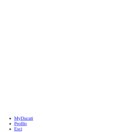
MyDucati
Profilo
Esci