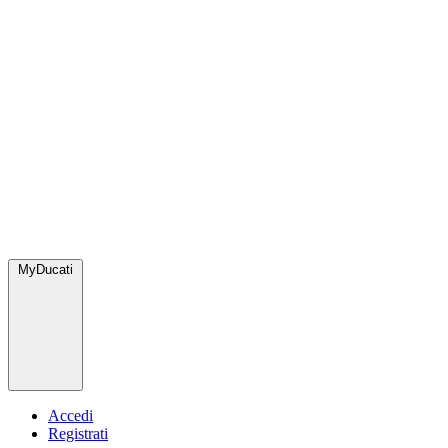
MyDucati
Accedi
Registrati