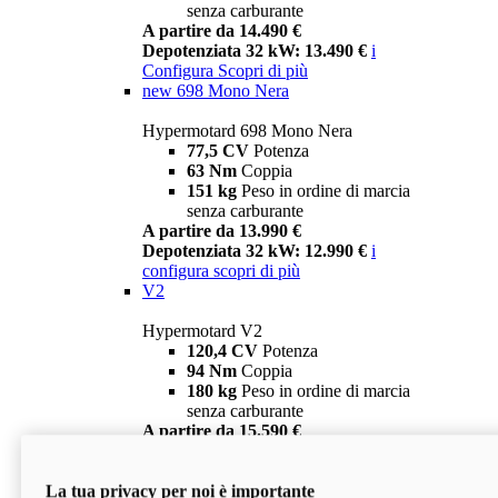
senza carburante
A partire da 14.490 €
Depotenziata 32 kW: 13.490 €
i
Configura
Scopri di più
new
698 Mono Nera
Hypermotard 698 Mono Nera
77,5 CV
Potenza
63 Nm
Coppia
151 kg
Peso in ordine di marcia
senza carburante
A partire da 13.990 €
Depotenziata 32 kW: 12.990 €
i
configura
scopri di più
V2
Hypermotard V2
120,4 CV
Potenza
94 Nm
Coppia
180 kg
Peso in ordine di marcia
senza carburante
A partire da 15.590 €
Depotenziata 35 kW: 14.590 €
i
configura
scopri di più
La tua privacy per noi è importante
V2 SP