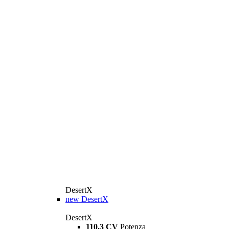
DesertX
new
DesertX
DesertX
110,3 CV
Potenza