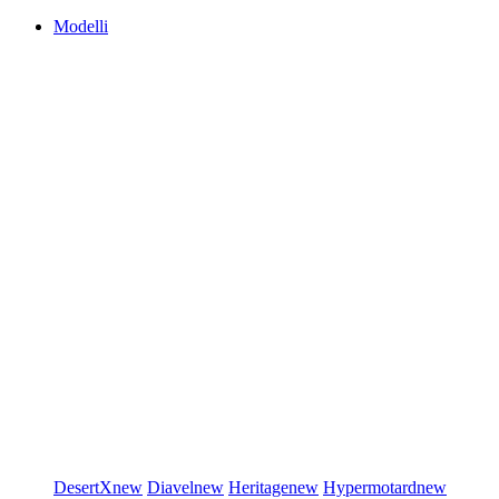
Modelli
DesertX
new
Diavel
new
Heritage
new
Hypermotard
new