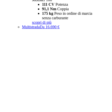
111 CV
Potenza
91,1 Nm
Coppia
175 kg
Peso in ordine di marcia
senza carburante
scopri di più
Multistrada
Da 16.690 €