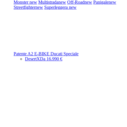
Monster
new
Multistrada
new
Off-Road
new
Panigale
new
Streetfighter
new
Superleggera
new
Patente A2
E-BIKE
Ducati Speciale
DesertX
Da 16.990 €