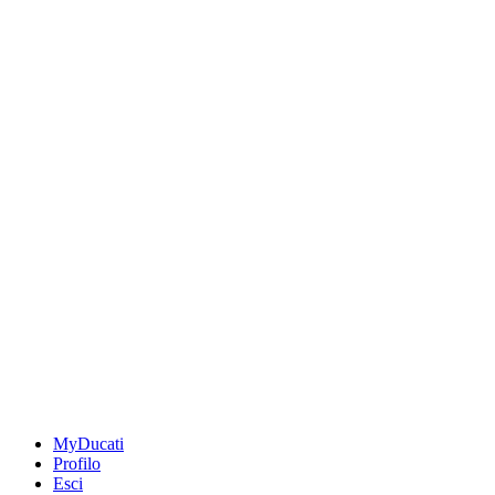
MyDucati
Profilo
Esci