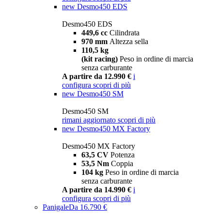
new
Desmo450 EDS
Desmo450 EDS
449,6 cc
Cilindrata
970 mm
Altezza sella
110,5 kg
(kit racing)
Peso in ordine di marcia
senza carburante
A partire da 12.990 €
i
configura
scopri di più
new
Desmo450 SM
Desmo450 SM
rimani aggiornato
scopri di più
new
Desmo450 MX Factory
Desmo450 MX Factory
63,5 CV
Potenza
53,5 Nm
Coppia
104 kg
Peso in ordine di marcia
senza carburante
A partire da 14.990 €
i
configura
scopri di più
Panigale
Da 16.790 €