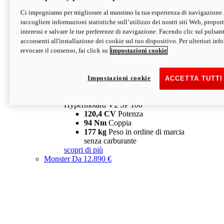
Ci impegniamo per migliorare al massimo la tua esperienza di navigazione.
Hypermotard V2 SP
raccogliere informazioni statistiche sull’utilizzo dei nostri siti Web, proporti
120,4 CV
Potenza
interessi e salvare le tue preferenze di navigazione. Facendo clic sul pulsant
94 Nm
Coppia
acconsenti all'installazione dei cookie sul tuo dispositivo. Per ulteriori in
177 kg
Peso in ordine di marcia
revocare il consenso, fai click su
impostazioni cookie
senza carburante
A partire da 19.890 €
Depotenziata 35 kW: 18.890 €
i
configura
scopri di più
Impostazioni cookie
ACCETTA TUTTI
new
V2 SP 100
Hypermotard V2 SP 100
120,4 CV
Potenza
94 Nm
Coppia
177 kg
Peso in ordine di marcia
senza carburante
scopri di più
Monster
Da 12.890 €