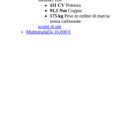
111 CV
Potenza
91,1 Nm
Coppia
175 kg
Peso in ordine di marcia
senza carburante
scopri di più
Multistrada
Da 16.690 €