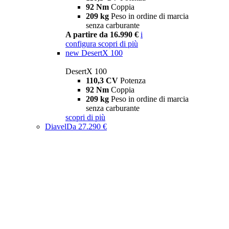
92 Nm
Coppia
209 kg
Peso in ordine di marcia
senza carburante
A partire da 16.990 €
i
configura
scopri di più
new
DesertX 100
DesertX 100
110,3 CV
Potenza
92 Nm
Coppia
209 kg
Peso in ordine di marcia
senza carburante
scopri di più
Diavel
Da 27.290 €