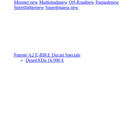
Monster
new
Multistrada
new
Off-Road
new
Panigale
new
Streetfighter
new
Superleggera
new
Patente A2
E-BIKE
Ducati Speciale
DesertX
Da 16.990 €