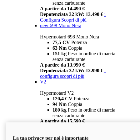
senza carburante
A partire da 14.490 €
Depotenziata 32 kW: 13.490 €
i
Configura
Scopri di più
new
698 Mono Nera
Hypermotard 698 Mono Nera
77,5 CV
Potenza
63 Nm
Coppia
151 kg
Peso in ordine di marcia
senza carburante
A partire da 13.990 €
Depotenziata 32 kW: 12.990 €
i
configura
scopri di più
V2
Hypermotard V2
120,4 CV
Potenza
94 Nm
Coppia
180 kg
Peso in ordine di marcia
senza carburante
A partire da 15.590 €
Depotenziata 35 kW: 14.590 €
i
configura
scopri di più
La tua privacy per noi è importante
V2 SP