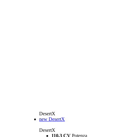
DesertX
new
DesertX
DesertX
110,3 CV
Potenza