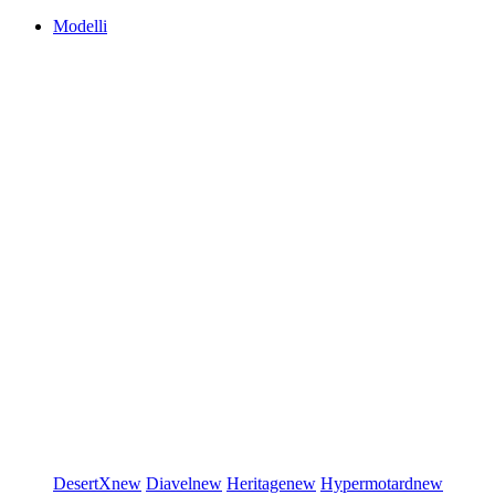
Modelli
DesertX
new
Diavel
new
Heritage
new
Hypermotard
new