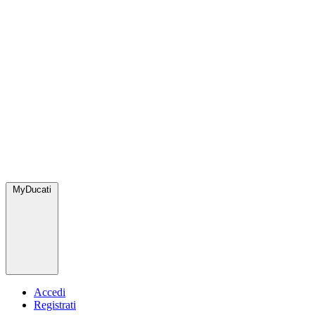
MyDucati
Accedi
Registrati