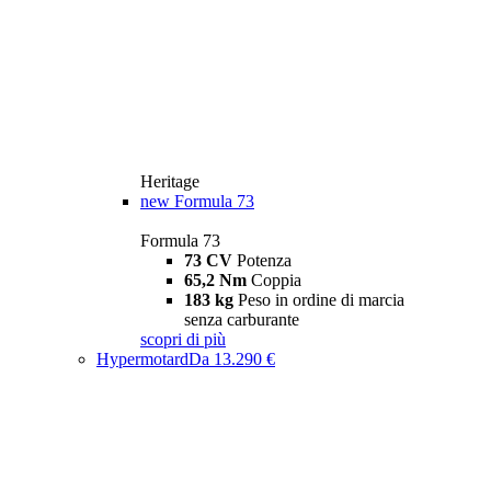
Heritage
new
Formula 73
Formula 73
73 CV
Potenza
65,2 Nm
Coppia
183 kg
Peso in ordine di marcia
senza carburante
scopri di più
Hypermotard
Da 13.290 €