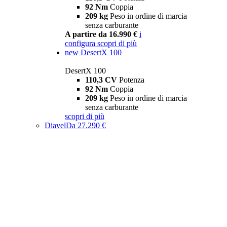
92 Nm
Coppia
209 kg
Peso in ordine di marcia
senza carburante
A partire da 16.990 €
i
configura
scopri di più
new
DesertX 100
DesertX 100
110,3 CV
Potenza
92 Nm
Coppia
209 kg
Peso in ordine di marcia
senza carburante
scopri di più
Diavel
Da 27.290 €