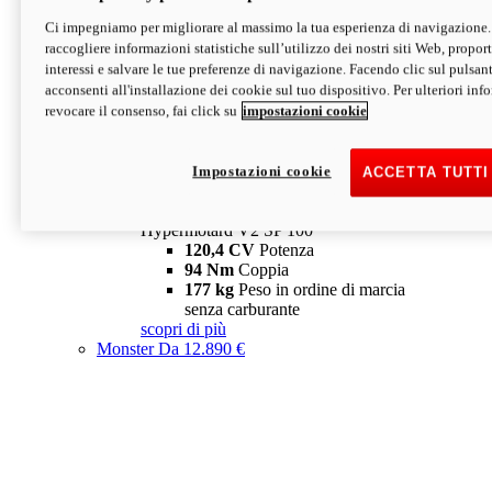
Ci impegniamo per migliorare al massimo la tua esperienza di navigazione.
Hypermotard V2 SP
raccogliere informazioni statistiche sull’utilizzo dei nostri siti Web, proporti
120,4 CV
Potenza
interessi e salvare le tue preferenze di navigazione. Facendo clic sul pulsant
94 Nm
Coppia
acconsenti all'installazione dei cookie sul tuo dispositivo. Per ulteriori in
177 kg
Peso in ordine di marcia
revocare il consenso, fai click su
impostazioni cookie
senza carburante
A partire da 19.890 €
Depotenziata 35 kW: 18.890 €
i
configura
scopri di più
Impostazioni cookie
ACCETTA TUTTI
new
V2 SP 100
Hypermotard V2 SP 100
120,4 CV
Potenza
94 Nm
Coppia
177 kg
Peso in ordine di marcia
senza carburante
scopri di più
Monster
Da 12.890 €