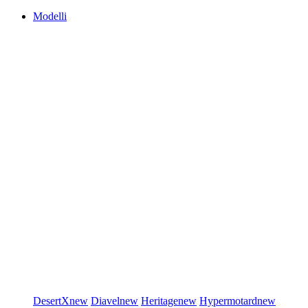
Modelli
DesertX
new
Diavel
new
Heritage
new
Hypermotard
new