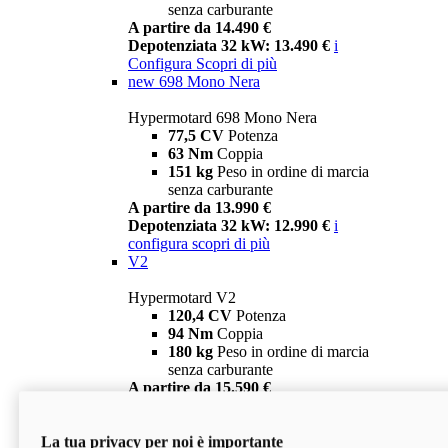
senza carburante
A partire da 14.490 €
Depotenziata 32 kW: 13.490 €
i
Configura
Scopri di più
new
698 Mono Nera
Hypermotard 698 Mono Nera
77,5 CV
Potenza
63 Nm
Coppia
151 kg
Peso in ordine di marcia
senza carburante
A partire da 13.990 €
Depotenziata 32 kW: 12.990 €
i
configura
scopri di più
V2
Hypermotard V2
120,4 CV
Potenza
94 Nm
Coppia
180 kg
Peso in ordine di marcia
senza carburante
A partire da 15.590 €
Depotenziata 35 kW: 14.590 €
i
configura
scopri di più
La tua privacy per noi è importante
V2 SP