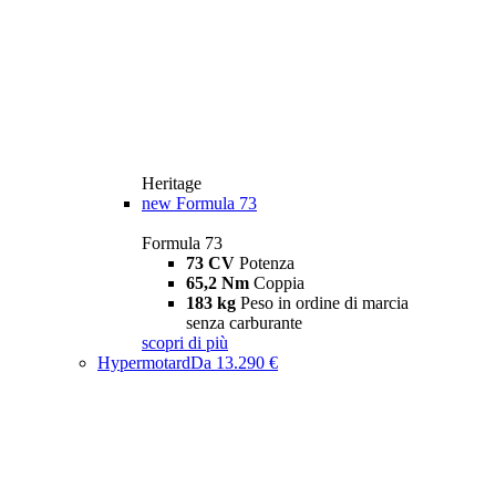
Heritage
new
Formula 73
Formula 73
73 CV
Potenza
65,2 Nm
Coppia
183 kg
Peso in ordine di marcia
senza carburante
scopri di più
Hypermotard
Da 13.290 €