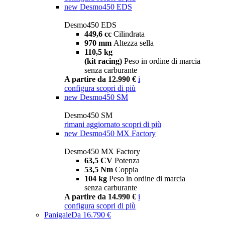
new
Desmo450 EDS
Desmo450 EDS
449,6 cc
Cilindrata
970 mm
Altezza sella
110,5 kg
(kit racing)
Peso in ordine di marcia
senza carburante
A partire da 12.990 €
i
configura
scopri di più
new
Desmo450 SM
Desmo450 SM
rimani aggiornato
scopri di più
new
Desmo450 MX Factory
Desmo450 MX Factory
63,5 CV
Potenza
53,5 Nm
Coppia
104 kg
Peso in ordine di marcia
senza carburante
A partire da 14.990 €
i
configura
scopri di più
Panigale
Da 16.790 €