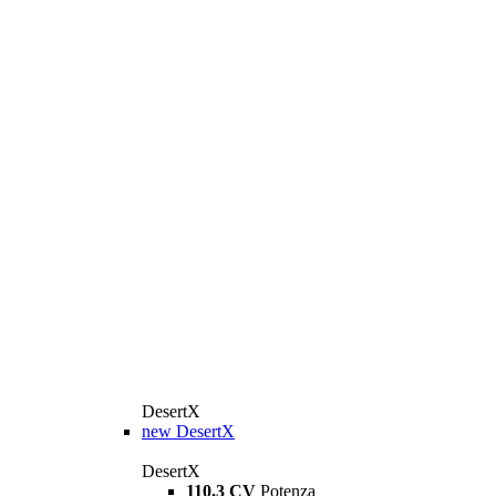
DesertX
new
DesertX
DesertX
110,3 CV
Potenza