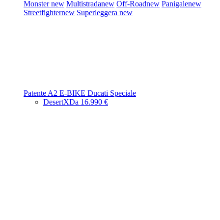
Monster
new
Multistrada
new
Off-Road
new
Panigale
new
Streetfighter
new
Superleggera
new
Patente A2
E-BIKE
Ducati Speciale
DesertX
Da 16.990 €