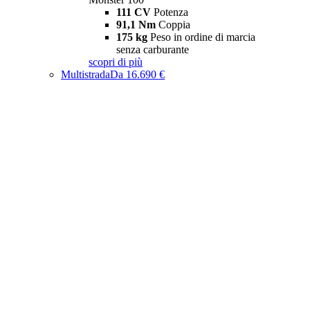
111 CV
Potenza
91,1 Nm
Coppia
175 kg
Peso in ordine di marcia
senza carburante
scopri di più
Multistrada
Da 16.690 €