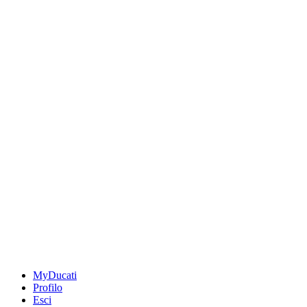
MyDucati
Profilo
Esci