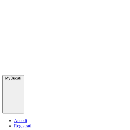
MyDucati
Accedi
Registrati