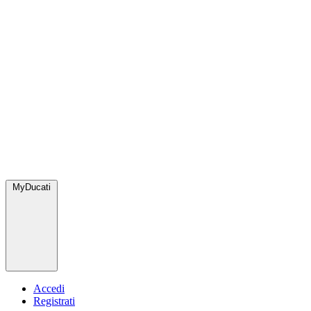
MyDucati
Accedi
Registrati