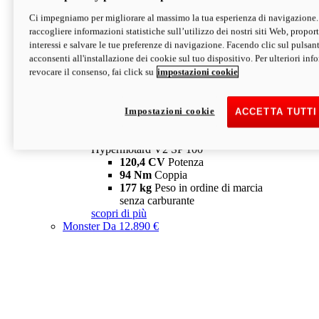
Ci impegniamo per migliorare al massimo la tua esperienza di navigazione.
Hypermotard V2 SP
raccogliere informazioni statistiche sull’utilizzo dei nostri siti Web, proporti
120,4 CV
Potenza
interessi e salvare le tue preferenze di navigazione. Facendo clic sul pulsant
94 Nm
Coppia
acconsenti all'installazione dei cookie sul tuo dispositivo. Per ulteriori in
177 kg
Peso in ordine di marcia
revocare il consenso, fai click su
impostazioni cookie
senza carburante
A partire da 19.890 €
Depotenziata 35 kW: 18.890 €
i
configura
scopri di più
Impostazioni cookie
ACCETTA TUTTI
new
V2 SP 100
Hypermotard V2 SP 100
120,4 CV
Potenza
94 Nm
Coppia
177 kg
Peso in ordine di marcia
senza carburante
scopri di più
Monster
Da 12.890 €