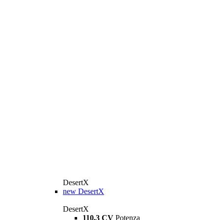
DesertX
new
DesertX
DesertX
110,3 CV
Potenza