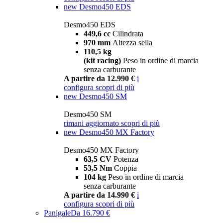
new
Desmo450 EDS
Desmo450 EDS
449,6 cc
Cilindrata
970 mm
Altezza sella
110,5 kg
(kit racing)
Peso in ordine di marcia
senza carburante
A partire da 12.990 €
i
configura
scopri di più
new
Desmo450 SM
Desmo450 SM
rimani aggiornato
scopri di più
new
Desmo450 MX Factory
Desmo450 MX Factory
63,5 CV
Potenza
53,5 Nm
Coppia
104 kg
Peso in ordine di marcia
senza carburante
A partire da 14.990 €
i
configura
scopri di più
Panigale
Da 16.790 €