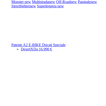
Monster
new
Multistrada
new
Off-Road
new
Panigale
new
Streetfighter
new
Superleggera
new
Patente A2
E-BIKE
Ducati Speciale
DesertX
Da 16.990 €