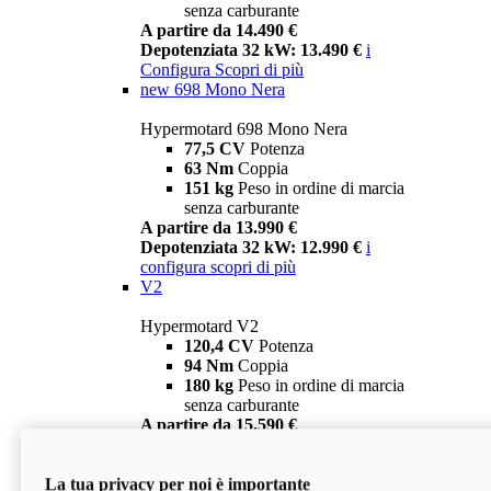
senza carburante
A partire da 14.490 €
Depotenziata 32 kW: 13.490 €
i
Configura
Scopri di più
new
698 Mono Nera
Hypermotard 698 Mono Nera
77,5 CV
Potenza
63 Nm
Coppia
151 kg
Peso in ordine di marcia
senza carburante
A partire da 13.990 €
Depotenziata 32 kW: 12.990 €
i
configura
scopri di più
V2
Hypermotard V2
120,4 CV
Potenza
94 Nm
Coppia
180 kg
Peso in ordine di marcia
senza carburante
A partire da 15.590 €
Depotenziata 35 kW: 14.590 €
i
configura
scopri di più
La tua privacy per noi è importante
V2 SP