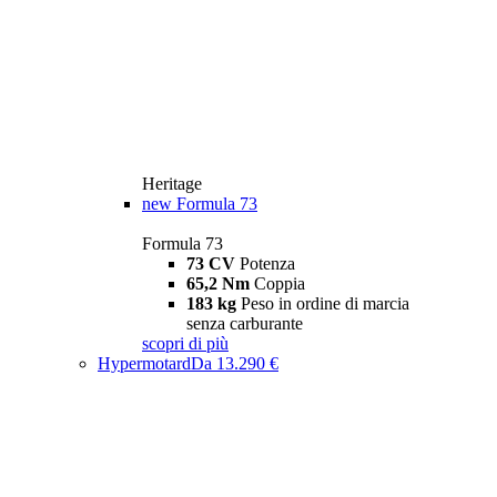
Heritage
new
Formula 73
Formula 73
73 CV
Potenza
65,2 Nm
Coppia
183 kg
Peso in ordine di marcia
senza carburante
scopri di più
Hypermotard
Da 13.290 €