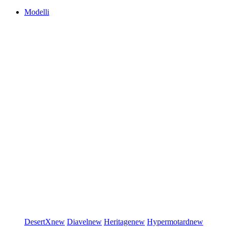
Modelli
DesertX
new
Diavel
new
Heritage
new
Hypermotard
new