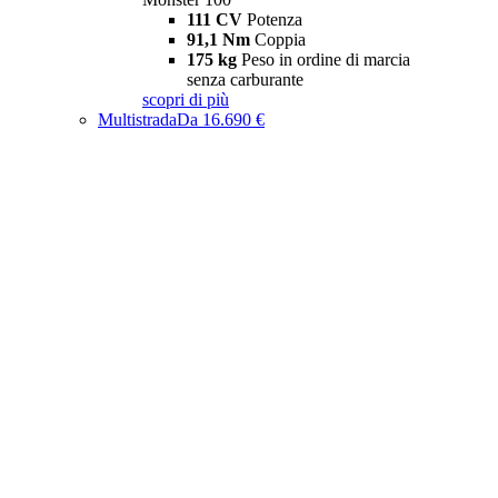
111 CV
Potenza
91,1 Nm
Coppia
175 kg
Peso in ordine di marcia
senza carburante
scopri di più
Multistrada
Da 16.690 €