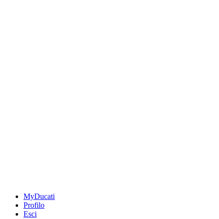
MyDucati
Profilo
Esci