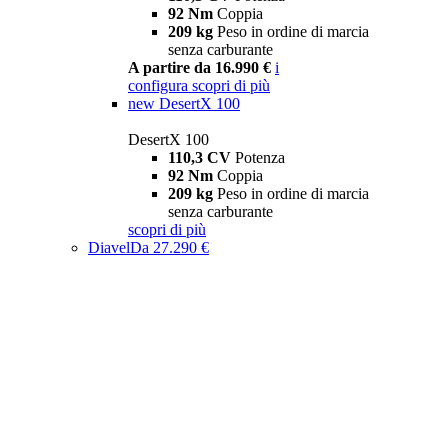
92 Nm
Coppia
209 kg
Peso in ordine di marcia
senza carburante
A partire da 16.990 €
i
configura
scopri di più
new
DesertX 100
DesertX 100
110,3 CV
Potenza
92 Nm
Coppia
209 kg
Peso in ordine di marcia
senza carburante
scopri di più
Diavel
Da 27.290 €