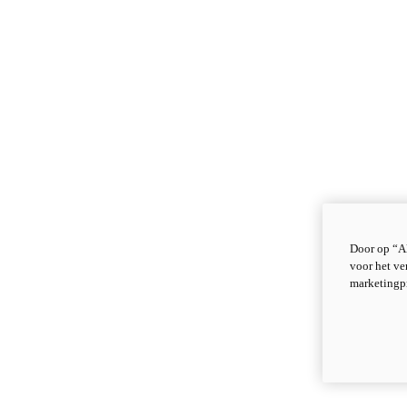
Door op “Al
voor het ve
marketingp