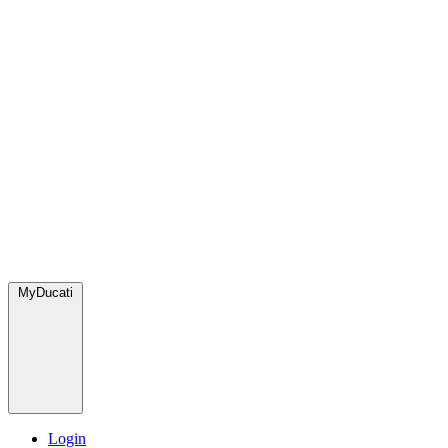
MyDucati
Login