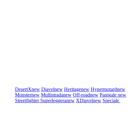
DesertX
new
Diavel
new
Heritage
new
Hypermotard
new
Monster
new
Multistrada
new
Off-road
new
Panigale
new
Streetfighter
Superleggera
new
XDiavel
new
Speciale