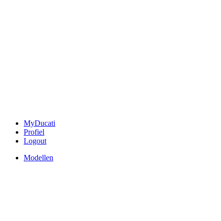
MyDucati
Profiel
Logout
Modellen