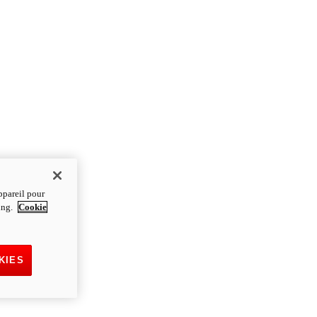
ppareil pour
ting.
Cookie
KIES