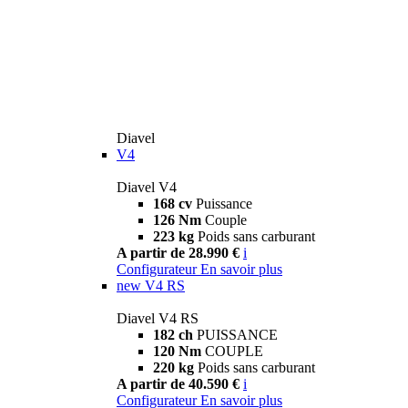
Diavel
V4
Diavel V4
168 cv
Puissance
126 Nm
Couple
223 kg
Poids sans carburant
A partir de 28.990 €
i
Configurateur
En savoir plus
new
V4 RS
Diavel V4 RS
182 ch
PUISSANCE
120 Nm
COUPLE
220 kg
Poids sans carburant
A partir de 40.590 €
i
Configurateur
En savoir plus