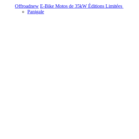
Offroad
new
E-Bike
Motos de 35kW
Éditions Limitées
Panigale