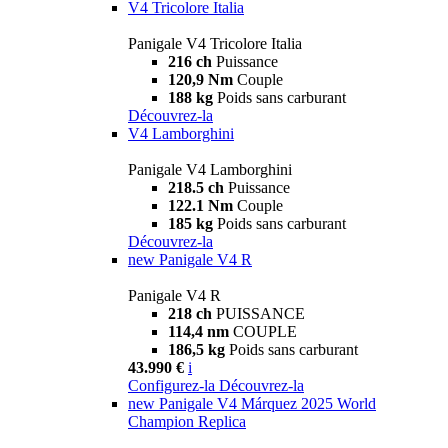
V4 Tricolore Italia
Panigale V4 Tricolore Italia
216 ch
Puissance
120,9 Nm
Couple
188 kg
Poids sans carburant
Découvrez-la
V4 Lamborghini
Panigale V4 Lamborghini
218.5 ch
Puissance
122.1 Nm
Couple
185 kg
Poids sans carburant
Découvrez-la
new
Panigale V4 R
Panigale V4 R
218 ch
PUISSANCE
114,4 nm
COUPLE
186,5 kg
Poids sans carburant
43.990 €
i
Configurez-la
Découvrez-la
new
Panigale V4 Márquez 2025 World
Champion Replica