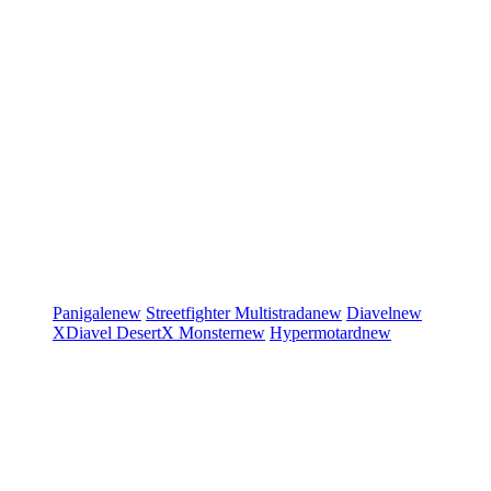
Panigale
new
Streetfighter
Multistrada
new
Diavel
new
XDiavel
DesertX
Monster
new
Hypermotard
new