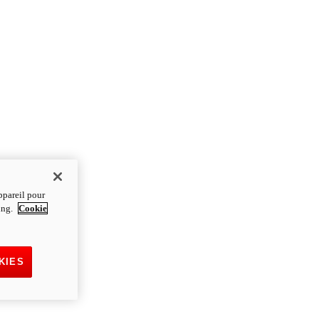
ppareil pour
ting.
Cookie
KIES