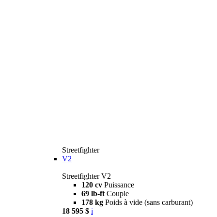
Streetfighter
V2
Streetfighter V2
120 cv
Puissance
69 lb-ft
Couple
178 kg
Poids à vide (sans carburant)
18 595 $
i