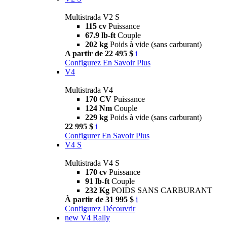
Multistrada V2 S
115 cv
Puissance
67.9 lb-ft
Couple
202 kg
Poids à vide (sans carburant)
A partir de 22 495 $
i
Configurez
En Savoir Plus
V4
Multistrada V4
170 CV
Puissance
124 Nm
Couple
229 kg
Poids à vide (sans carburant)
22 995 $
i
Configurer
En Savoir Plus
V4 S
Multistrada V4 S
170 cv
Puissance
91 lb-ft
Couple
232 Kg
POIDS SANS CARBURANT
À partir de 31 995 $
i
Configurez
Découvrir
new
V4 Rally