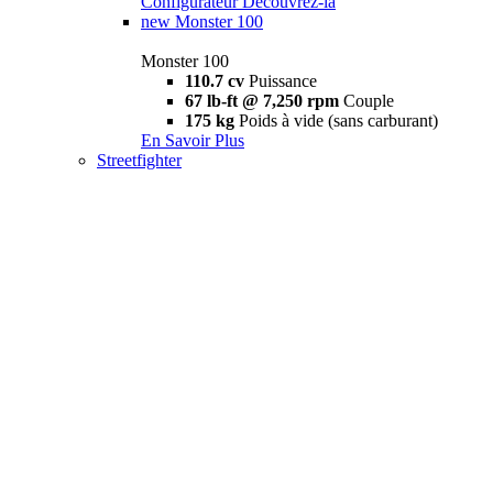
Configurateur
Découvrez-la
new
Monster 100
Monster 100
110.7 cv
Puissance
67 lb-ft @ 7,250 rpm
Couple
175 kg
Poids à vide (sans carburant)
En Savoir Plus
Streetfighter