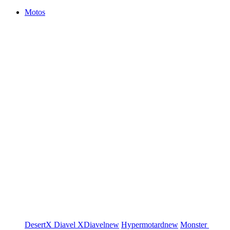
Motos
DesertX
Diavel
XDiavel
new
Hypermotard
new
Monster