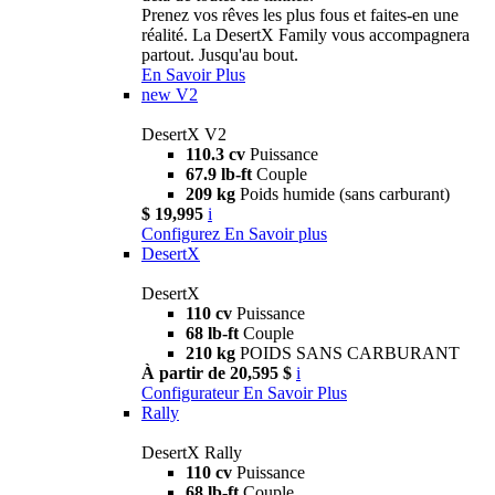
Prenez vos rêves les plus fous et faites-en une
réalité. La DesertX Family vous accompagnera
partout. Jusqu'au bout.
En Savoir Plus
new
V2
DesertX V2
110.3 cv
Puissance
67.9 lb-ft
Couple
209 kg
Poids humide (sans carburant)
$ 19,995
i
Configurez
En Savoir plus
DesertX
DesertX
110 cv
Puissance
68 lb-ft
Couple
210 kg
POIDS SANS CARBURANT
À partir de 20,595 $
i
Configurateur
En Savoir Plus
Rally
DesertX Rally
110 cv
Puissance
68 lb-ft
Couple