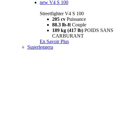
new
V4 S 100
Streetfighter V4 S 100
205 cv
Puissance
88.3 lb-ft
Couple
189 kg (417 lb)
POIDS SANS
CARBURANT
En Savoir Plus
Superleggera