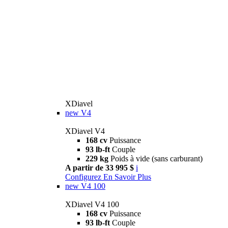
XDiavel
new
V4
XDiavel V4
168 cv
Puissance
93 lb-ft
Couple
229 kg
Poids à vide (sans carburant)
A partir de 33 995 $
i
Configurez
En Savoir Plus
new
V4 100
XDiavel V4 100
168 cv
Puissance
93 lb-ft
Couple