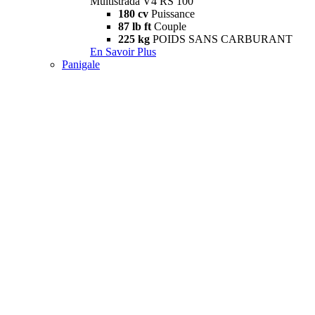
Multistrada V4 RS 100
180 cv
Puissance
87 lb ft
Couple
225 kg
POIDS SANS CARBURANT
En Savoir Plus
Panigale