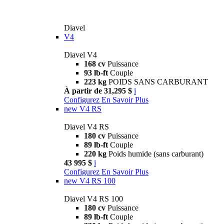
Diavel
V4
Diavel V4
168 cv
Puissance
93 lb-ft
Couple
223 kg
POIDS SANS CARBURANT
À partir de 31,295 $
i
Configurez
En Savoir Plus
new
V4 RS
Diavel V4 RS
180 cv
Puissance
89 lb-ft
Couple
220 kg
Poids humide (sans carburant)
43 995 $
i
Configurez
En Savoir Plus
new
V4 RS 100
Diavel V4 RS 100
180 cv
Puissance
89 lb-ft
Couple