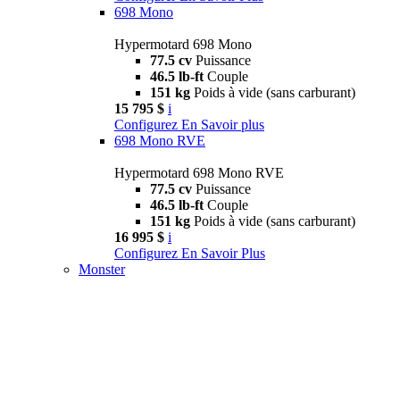
698 Mono
Hypermotard 698 Mono
77.5 cv
Puissance
46.5 lb-ft
Couple
151 kg
Poids à vide (sans carburant)
15 795 $
i
Configurez
En Savoir plus
698 Mono RVE
Hypermotard 698 Mono RVE
77.5 cv
Puissance
46.5 lb-ft
Couple
151 kg
Poids à vide (sans carburant)
16 995 $
i
Configurez
En Savoir Plus
Monster