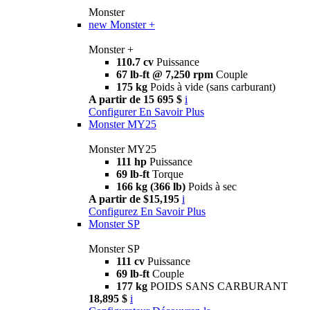
Monster
new
Monster +
Monster +
110.7 cv
Puissance
67 lb-ft @ 7,250 rpm
Couple
175 kg
Poids à vide (sans carburant)
A partir de 15 695 $
i
Configurer
En Savoir Plus
Monster MY25
Monster MY25
111 hp
Puissance
69 lb-ft
Torque
166 kg (366 lb)
Poids à sec
A partir de $15,195
i
Configurez
En Savoir Plus
Monster SP
Monster SP
111 cv
Puissance
69 lb-ft
Couple
177 kg
POIDS SANS CARBURANT
18,895 $
i