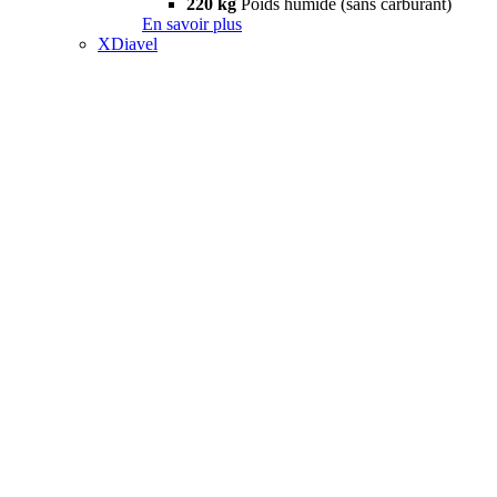
220 kg
Poids humide (sans carburant)
En savoir plus
XDiavel