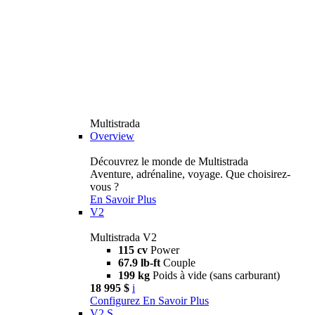
Multistrada
Overview
Découvrez le monde de Multistrada
Aventure, adrénaline, voyage. Que choisirez-
vous ?
En Savoir Plus
V2
Multistrada V2
115 cv
Power
67.9 lb-ft
Couple
199 kg
Poids à vide (sans carburant)
18 995 $
i
Configurez
En Savoir Plus
V2 S