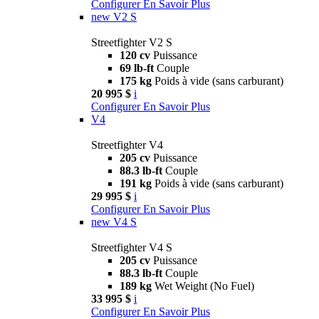
Configurer
En Savoir Plus
new
V2 S
Streetfighter V2 S
120 cv
Puissance
69 lb-ft
Couple
175 kg
Poids à vide (sans carburant)
20 995 $
i
Configurer
En Savoir Plus
V4
Streetfighter V4
205 cv
Puissance
88.3 lb-ft
Couple
191 kg
Poids à vide (sans carburant)
29 995 $
i
Configurer
En Savoir Plus
new
V4 S
Streetfighter V4 S
205 cv
Puissance
88.3 lb-ft
Couple
189 kg
Wet Weight (No Fuel)
33 995 $
i
Configurer
En Savoir Plus