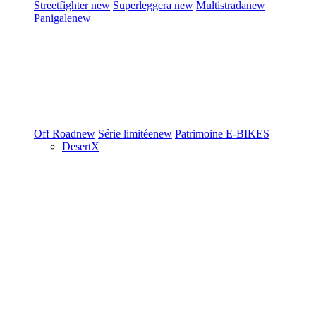
Streetfighter
new
Superleggera
new
Multistrada
new
Panigale
new
Off Road
new
Série limitée
new
Patrimoine
E-BIKES
DesertX